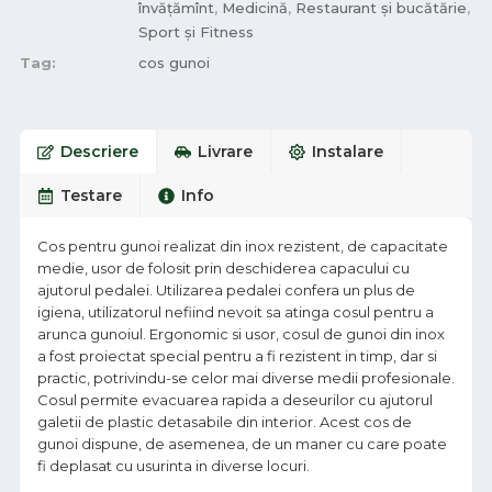
învățămînt
,
Medicină
,
Restaurant și bucătărie
,
Sport și Fitness
Tag:
cos gunoi
Descriere
Livrare
Instalare
Testare
Info
Cos pentru gunoi realizat din inox rezistent, de capacitate
medie, usor de folosit prin deschiderea capacului cu
ajutorul pedalei. Utilizarea pedalei confera un plus de
igiena, utilizatorul nefiind nevoit sa atinga cosul pentru a
arunca gunoiul. Ergonomic si usor, cosul de gunoi din inox
a fost proiectat special pentru a fi rezistent in timp, dar si
practic, potrivindu-se celor mai diverse medii profesionale.
Cosul permite evacuarea rapida a deseurilor cu ajutorul
galetii de plastic detasabile din interior. Acest cos de
gunoi dispune, de asemenea, de un maner cu care poate
fi deplasat cu usurinta in diverse locuri.