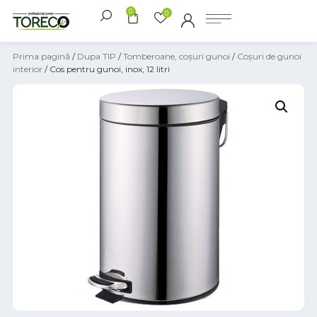
0
0
Prima pagină
/
Dupa TIP
/
Tomberoane, coșuri gunoi
/
Coșuri de gunoi
interior
/ Cos pentru gunoi, inox, 12 litri