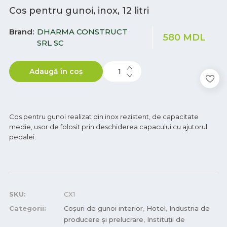
Cos pentru gunoi, inox, 12 litri
Brand
DHARMA CONSTRUCT
580
MDL
SRL SC
Adaugă în coș
Cos pentru gunoi realizat din inox rezistent, de capacitate
medie, usor de folosit prin deschiderea capacului cu ajutorul
pedalei.
SKU:
CX1
Categorii:
Coșuri de gunoi interior
,
Hotel
,
Industria de
producere și prelucrare
,
Instituții de