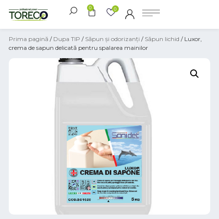
0
0
Prima pagină
/
Dupa TIP
/
Săpun și odorizanți
/
Săpun lichid
/ Luxor,
crema de sapun delicată pentru spalarea mainilor