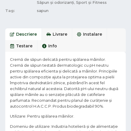
Săpun și odorizanți
,
Sport și Fitness
Tag:
sapun
Descriere
Livrare
Instalare
Testare
Info
Cremă de săpun delicată pentru spălarea mâinilor.
Cremă de săpun testată dermatologic cu pH neutru
pentru spălarea eficienta și delicată a mâinilor. Principiile
active din compoziție ajuta la protejarea optima a pielii
împotriva deshidratării zilnice, păstrând în acest fel
echilibrul natural al acesteia. Datorită pH-ului neutru după
spălare mâinile au o senzaţie plăcută de catifelare
parfumata. Recomandat pentru planul de curăţenie şi
autocontrol H.A.C.C.P. Produs biodegradabil 90%.
Utilizare: Pentru spălarea mâinilor.
Domeniu de utilizare: Industria hotelieră și de alimentație