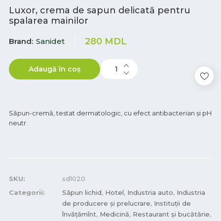
Luxor, crema de sapun delicată pentru
spalarea mainilor
280
MDL
Brand
Sanidet
Adaugă în coș
Săpun-cremă, testat dermatologic, cu efect antibacterian şi pH
neutr.
SKU:
sd1020
Categorii:
Săpun lichid
,
Hotel
,
Industria auto
,
Industria
de producere și prelucrare
,
Instituții de
învățămînt
,
Medicină
,
Restaurant și bucătărie
,