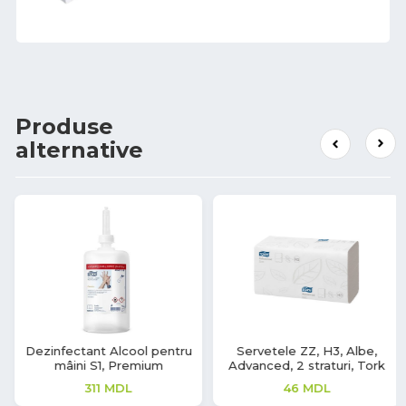
Produse
alternative
Servetele ZZ, H3, Albe,
Mănuși nitril Safe Light
Advanced, 2 straturi, Tork
99
MDL
46
MDL