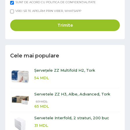
SUNT DE ACORD CU POLITICA DE CONFIDENȚIALITATE
VREI SĂ TE APELĂM PRIN VIBER, WHATSAPP
Trimite
Cele mai populare
Șervețele ZZ Multifold H2, Tork
54
MDL
Servetele ZZ H3, Albe, Advanced, Tork
69
MDL
65
MDL
Servetele Interfold, 2 straturi, 200 buc
31
MDL