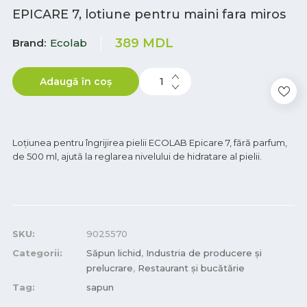
EPICARE 7, lotiune pentru maini fara miros
389
MDL
Brand
Ecolab
Adaugă în coș
Loțiunea pentru îngrijirea pielii ECOLAB Epicare 7, fără parfum,
de 500 ml, ajută la reglarea nivelului de hidratare al pielii.
SKU:
9025570
Categorii:
Săpun lichid
,
Industria de producere și
prelucrare
,
Restaurant și bucătărie
Tag:
sapun