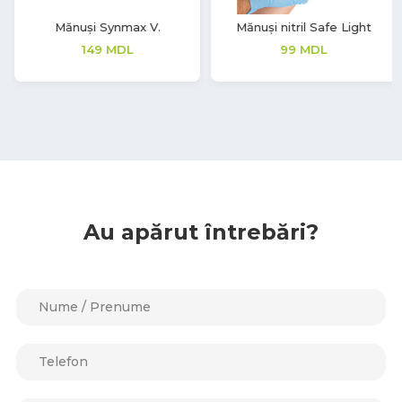
Mănuși nitril Safe Light
Mănuși vinil Soft Touch
99
MDL
225
MDL
99
MDL
Au apărut întrebări?