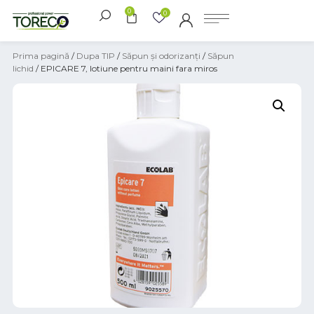
0
0
Prima pagină
/
Dupa TIP
/
Săpun și odorizanți
/
Săpun
lichid
/ EPICARE 7, lotiune pentru maini fara miros