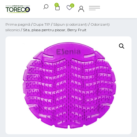
0
0
Prima pagină
/
Dupa TIP
/
Săpun și odorizanți
/
Odorizanți
siliconici
/ Sita, plasa pentru pisoar, Berry Fruit