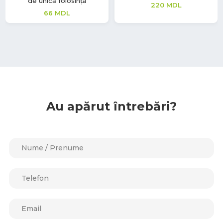
de unică folosință
220
MDL
66
MDL
Au apărut întrebări?