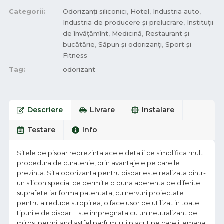
Categorii:
Odorizanți siliconici
,
Hotel
,
Industria auto
,
Industria de producere și prelucrare
,
Instituții
de învățămînt
,
Medicină
,
Restaurant și
bucătărie
,
Săpun și odorizanți
,
Sport și
Fitness
Tag:
odorizant
Descriere
Livrare
Instalare
Testare
Info
Sitele de pisoar reprezinta acele detalii ce simplifica mult
procedura de curatenie, prin avantajele pe care le
prezinta. Sita odorizanta pentru pisoar este realizata dintr-
un silicon special ce permite o buna aderenta pe diferite
suprafete iar forma patentata, cu nervuri proiectate
pentru a reduce stropirea, o face usor de utilizat in toate
tipurile de pisoar. Este impregnata cu un neutralizant de
miros, permitand astfel parfumului placut pe care il emana