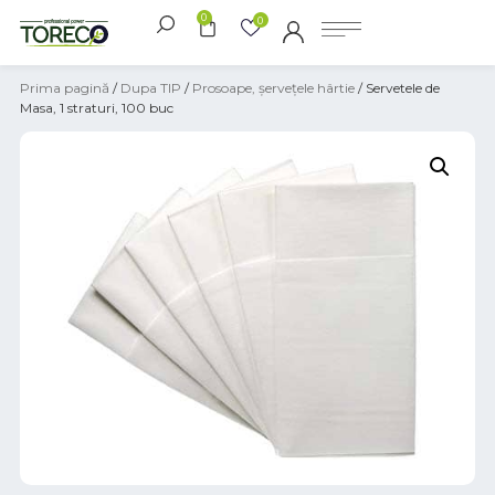
0
0
Prima pagină
/
Dupa TIP
/
Prosoape, șervețele hârtie
/ Servetele de
Masa, 1 straturi, 100 buc