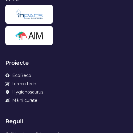
Proiecte
EcoReco
toreco.tech
Hygienosaurus
Mâini curate
Reguli