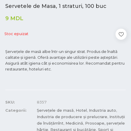
Servetele de Masa, 1 straturi, 100 buc
9
MDL
Stoc epuizat
Șervețele de masă albe într-un singur strat. Produs de înaltă
calitate și igienă. Oferă avantaje ale utilizării peste așteptări.
Asigură atât igiena cât și economisirea lor. Recomandat pentru
restaurante, hoteluri etc.
SKU:
8357
Categorii:
Șervețele de masă
,
Hotel
,
Industria auto
,
Industria de producere și prelucrare
,
Instituții
de învățămînt
,
Medicină
,
Prosoape, șervețele
hârtie
,
Restaurant și bucătărie
,
Sport și