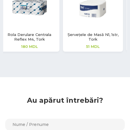
Șervețele de Masă N1, 1str,
Rola Derulare Centrala
Tork
Reflex M3, Tork
51
MDL
96
MDL
Au apărut întrebări?