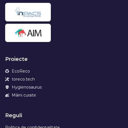
Proiecte
EcoReco
toreco.tech
Hygienosaurus
Mâini curate
Reguli
Politica de confidențialitate