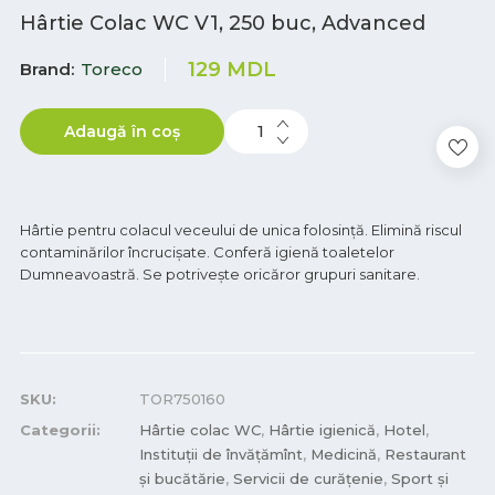
Hârtie Colac WC V1, 250 buc, Advanced
129
MDL
Brand
Toreco
Adaugă în coș
Hârtie pentru colacul veceului de unica folosință. Elimină riscul
contaminărilor încrucișate. Conferă igienă toaletelor
Dumneavoastră. Se potrivește oricăror grupuri sanitare.
SKU:
TOR750160
Categorii:
Hârtie colac WC
,
Hârtie igienică
,
Hotel
,
Instituții de învățămînt
,
Medicină
,
Restaurant
și bucătărie
,
Servicii de curățenie
,
Sport și