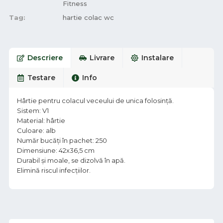
Fitness
Tag:
hartie colac wc
Descriere
Livrare
Instalare
Testare
Info
Hârtie pentru colacul veceului de unica folosință.
Sistem: V1
Material: hârtie
Culoare: alb
Număr bucăți în pachet: 250
Dimensiune: 42x36,5 cm
Durabil și moale, se dizolvă în apă.
Elimină riscul infecțiilor.