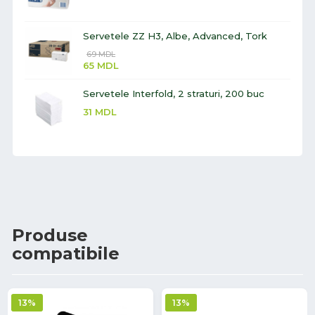
Servetele ZZ H3, Albe, Advanced, Tork
69
MDL
65
MDL
Servetele Interfold, 2 straturi, 200 buc
31
MDL
Produse
compatibile
13%
13%