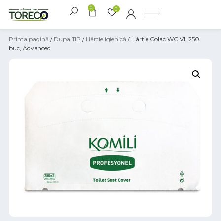
0
0
Prima pagină
/
Dupa TIP
/
Hârtie igienică
/ Hârtie Colac WC V1, 250
buc, Advanced