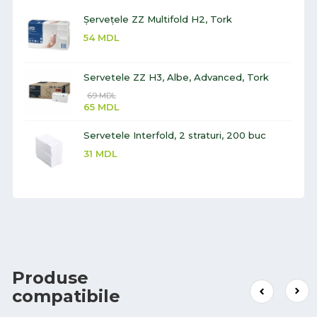
Șervețele ZZ Multifold H2, Tork
54
MDL
Servetele ZZ H3, Albe, Advanced, Tork
69
MDL
65
MDL
Servetele Interfold, 2 straturi, 200 buc
31
MDL
Produse
compatibile