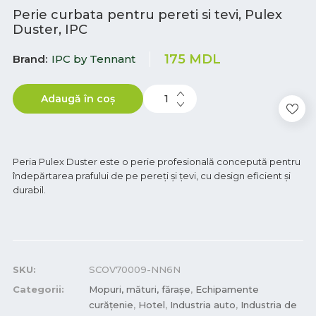
Perie curbata pentru pereti si tevi, Pulex
Duster, IPC
175
MDL
Brand
IPC by Tennant
Adaugă în coș
Peria Pulex Duster este o perie profesională concepută pentru
îndepărtarea prafului de pe pereți și țevi, cu design eficient și
durabil.
SKU:
SCOV70009-NN6N
Categorii:
Mopuri, mături, fărașe
,
Echipamente
curățenie
,
Hotel
,
Industria auto
,
Industria de