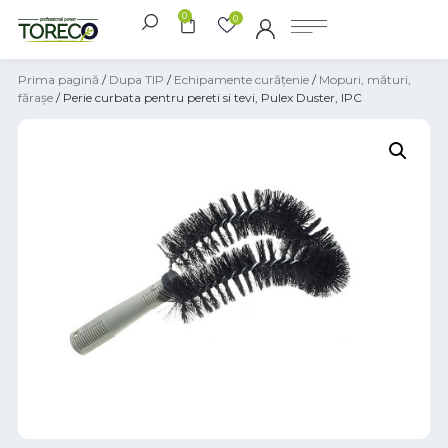
0
0
Prima pagină
/
Dupa TIP
/
Echipamente curățenie
/
Mopuri, mături,
fărașe
/ Perie curbata pentru pereti si tevi, Pulex Duster, IPC