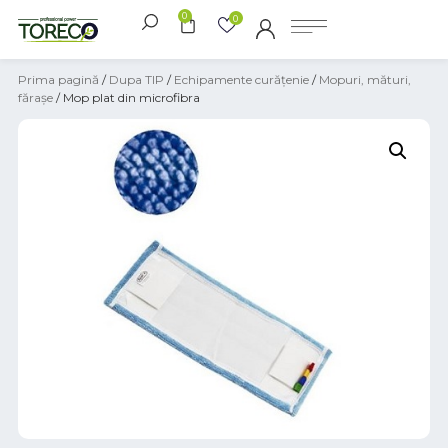
0
0
Prima pagină
/
Dupa TIP
/
Echipamente curățenie
/
Mopuri, mături,
fărașe
/ Mop plat din microfibra