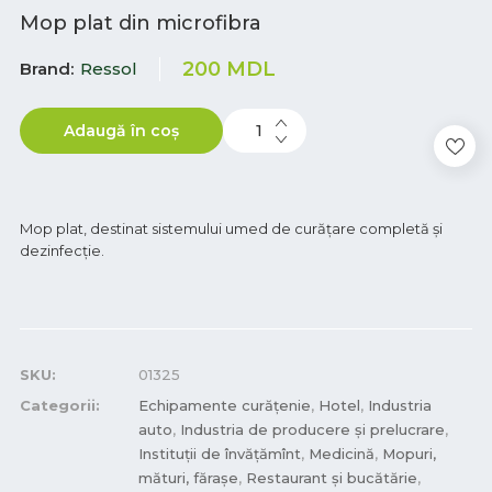
Mop plat din microfibra
200
MDL
Brand
Ressol
Adaugă în coș
Mop plat, destinat sistemului umed de curățare completă și
dezinfecție.
SKU:
01325
Categorii:
Echipamente curățenie
,
Hotel
,
Industria
auto
,
Industria de producere și prelucrare
,
Instituții de învățămînt
,
Medicină
,
Mopuri,
mături, fărașe
,
Restaurant și bucătărie
,