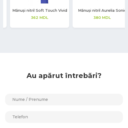
Mănuși nitril Aurelia Sonic
Mănuși vinil Soft Touch
380
MDL
220
MDL
Au apărut întrebări?