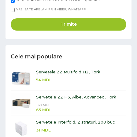
SUNT DE ACORD CU POLITICA DE CONFIDENȚIALITATE
VREI SĂ TE APELĂM PRIN VIBER, WHATSAPP
Trimite
Cele mai populare
Șervețele ZZ Multifold H2, Tork
54
MDL
Servetele ZZ H3, Albe, Advanced, Tork
69
MDL
65
MDL
Servetele Interfold, 2 straturi, 200 buc
31
MDL