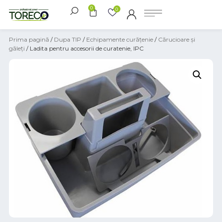
0
0
Prima pagină
/
Dupa TIP
/
Echipamente curățenie
/
Cărucioare și
găleți
/ Ladita pentru accesorii de curatenie, IPC