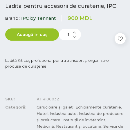
Ladita pentru accesorii de curatenie, IPC
900
MDL
Brand
IPC by Tennant
Adaugă în coș
Ladiță Kit coș profesional pentru transport și organizare
produse de curățenie
SKU:
KTRI06032
Categorii:
Cărucioare și găleți
,
Echipamente curățenie
,
Hotel
,
Industria auto
,
Industria de producere
și prelucrare
,
Instituții de învățămînt
,
Medicină
,
Restaurant și bucătărie
,
Servicii de