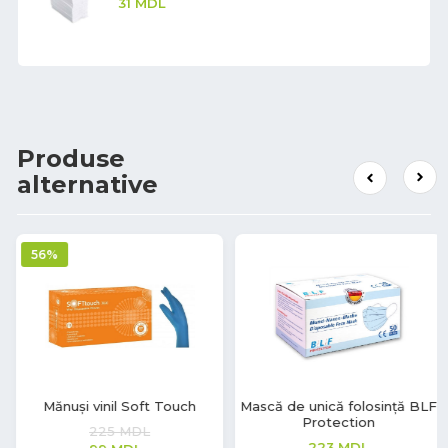
31
MDL
Produse
alternative
Mască de unică folosință BLF
Mănuși vinil Soft Touch
Protection
220
MDL
223
MDL