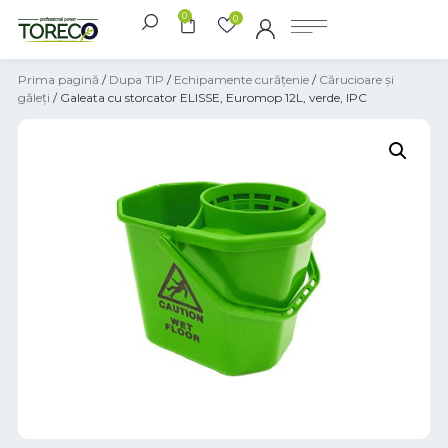
0
0
Prima pagină
/
Dupa TIP
/
Echipamente curățenie
/
Cărucioare și
găleți
/ Galeata cu storcator ELISSE, Euromop 12L, verde, IPC