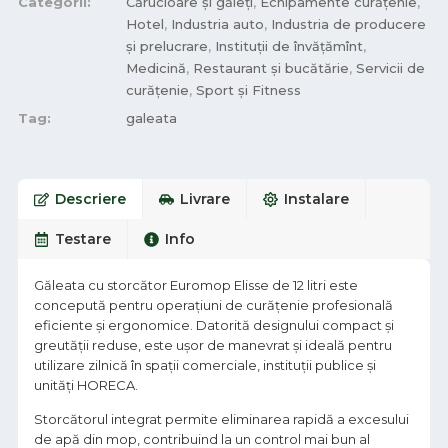
Categorii:
Cărucioare și găleți
,
Echipamente curățenie
,
Hotel
,
Industria auto
,
Industria de producere
și prelucrare
,
Instituții de învățămînt
,
Medicină
,
Restaurant și bucătărie
,
Servicii de
curățenie
,
Sport și Fitness
Tag:
galeata
Descriere
Livrare
Instalare
Testare
Info
Găleata cu storcător Euromop Elisse de 12 litri este
concepută pentru operațiuni de curățenie profesională
eficiente și ergonomice. Datorită designului compact și
greutății reduse, este ușor de manevrat și ideală pentru
utilizare zilnică în spații comerciale, instituții publice și
unități HORECA.
Storcătorul integrat permite eliminarea rapidă a excesului
de apă din mop, contribuind la un control mai bun al