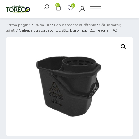
0
0
Prima pagină
/
Dupa TIP
/
Echipamente curățenie
/
Cărucioare și
găleți
/ Galeata cu storcator ELISSE, Euromop 12L, neagra, IPC