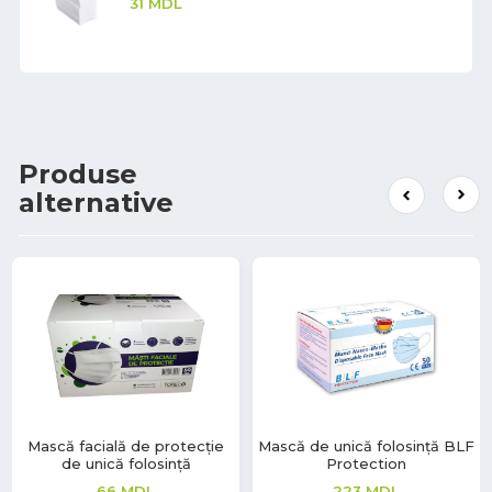
31
MDL
Produse
alternative
Mască facială de protecție
Mască de unică folosință BLF
de unică folosință
Protection
66
MDL
223
MDL