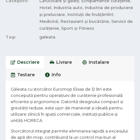
Categorii:
Cărucioare și găleți
,
Echipamente curățenie
,
Hotel
,
Industria auto
,
Industria de producere
și prelucrare
,
Instituții de învățămînt
,
Medicină
,
Restaurant și bucătărie
,
Servicii de
curățenie
,
Sport și Fitness
Tag:
galeata
Descriere
Livrare
Instalare
Testare
Info
Găleata cu storcător Euromop Elisse de 12 litri este
concepută pentru operațiuni de curățenie profesională
eficiente și ergonomice. Datorită designului compact și
greutății reduse, este ușor de manevrat și ideală pentru
utilizare zilnică în spații comerciale, instituții publice și
unități HORECA.
Storcătorul integrat permite eliminarea rapidă a excesului
de apă din mop, contribuind la un control mai bun al