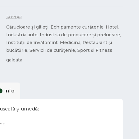
302061
Cărucioare și găleți
,
Echipamente curățenie
,
Hotel
,
Industria auto
,
Industria de producere și prelucrare
,
Instituții de învățămînt
,
Medicină
,
Restaurant și
bucătărie
,
Servicii de curățenie
,
Sport și Fitness
galeata
Info
 uscată și umedă;
me;