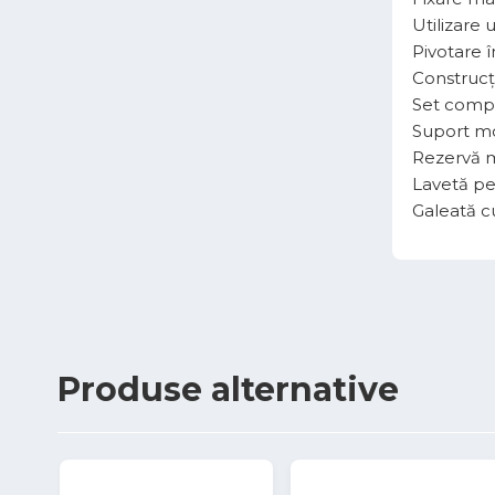
Utilizare 
Pivotare în
Construcți
Set compl
Suport m
Rezervă m
Lavetă pe
Galeată cu
Produse
alternative