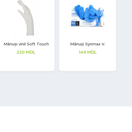
Mască din bumbac cu
Mănuși latex Soft Touch
Mă
două straturi
208
MDL
14
MDL