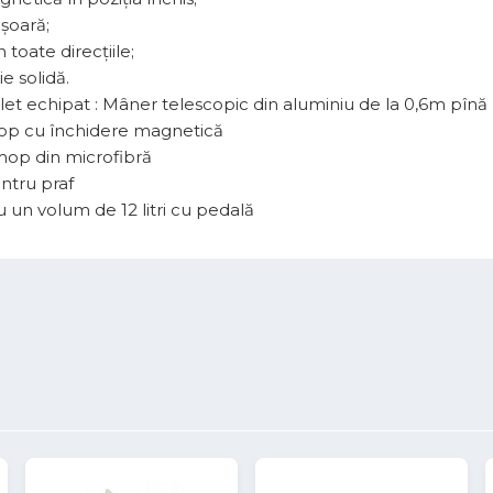
ușoară;
 toate direcțiile;
e solidă.
et echipat : Mâner telescopic din aluminiu de la 0,6m pînă 
op cu închidere magnetică
op din microfibră
ntru praf
 un volum de 12 litri cu pedală