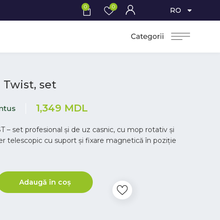
0
0
RO
’ Twist, set
1,349
MDL
ntus
 – set profesional și de uz casnic, cu mop rotativ și
r telescopic cu suport și fixare magnetică în poziție
Adaugă în coș