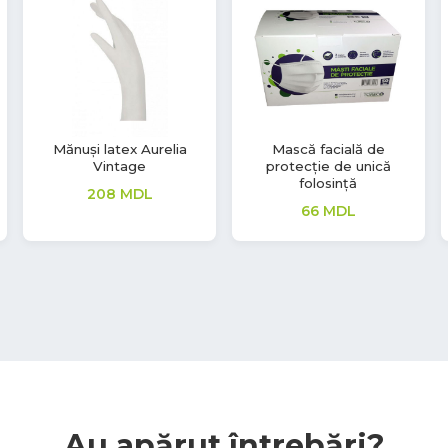
Mănuși Synmax V.
Dezinfectant Alcool
pentru mâini S1,
149
MDL
Premium
311
MDL
Au apărut întrebări?