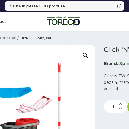
act
 și găleți
/ Click ‘N’ Twist, set
Click ‘N
Brand
Spri
Click N TWIST
pedală, mâne
vertical