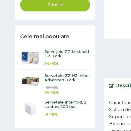
Trimite
Cele mai populare
Șervețele ZZ Multifold
H2, Tork
54
MDL
Servetele ZZ H3, Albe,
Advanced, Tork
Descr
69
MDL
65
MDL
Servetele Interfold, 2
Caracteri
straturi, 200 buc
Sistem de 
31
MDL
Suport de
Blocare a
Fixare mag