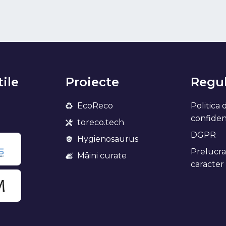
tile
Proiecte
Regul
EcoReco
Politica 
confidenț
toreco.tech
DGPR
Hygienosaurus
Prelucra
Mâini curate
caracter