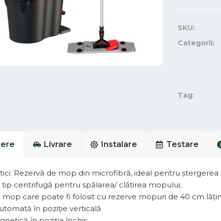
SKU:
Categorii:
Tag:
iere
Livrare
Instalare
Testare
stici: Rezervă de mop din microfibră, ideal pentru ștergerea
tip centrifugă pentru spălarea/ clătirea mopului;
 mop care poate fi folosit cu rezerve mopuri de 40 cm lăți
utomată în poziție verticală
netică în poziția închis;