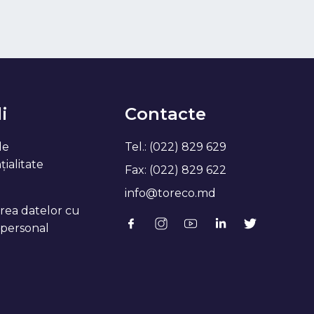
i
Contacte
de
Tel.: (022) 829 629
ialitate
Fax: (022) 829 622
info@toreco.md
rea datelor cu
 personal