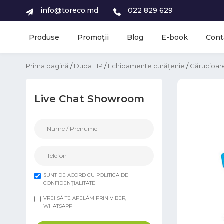
info@toreco.md
022 829 629
Produse
Promoții
Blog
E-book
Cont
Prima pagină
/
Dupa TIP
/
Echipamente curățenie
/
Cărucioare
Live Chat Showroom
SUNT DE ACORD CU POLITICA DE
CONFIDENȚIALITATE
VREI SĂ TE APELĂM PRIN VIBER,
WHATSAPP