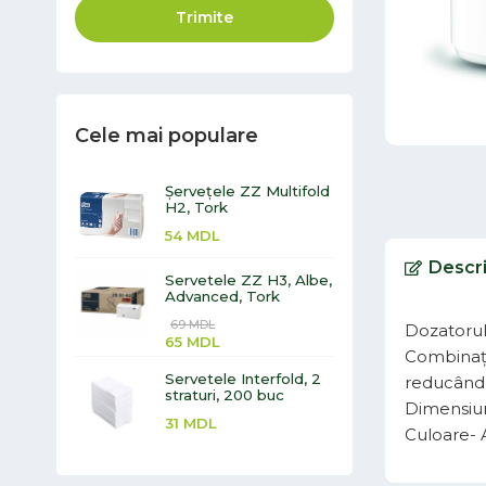
Trimite
Cele mai populare
Șervețele ZZ Multifold
H2, Tork
54
MDL
Descr
Servetele ZZ H3, Albe,
Advanced, Tork
69
MDL
Dozatorul 
65
MDL
Combinația
Servetele Interfold, 2
reducând 
straturi, 200 buc
Dimensiun
31
MDL
Culoare- 