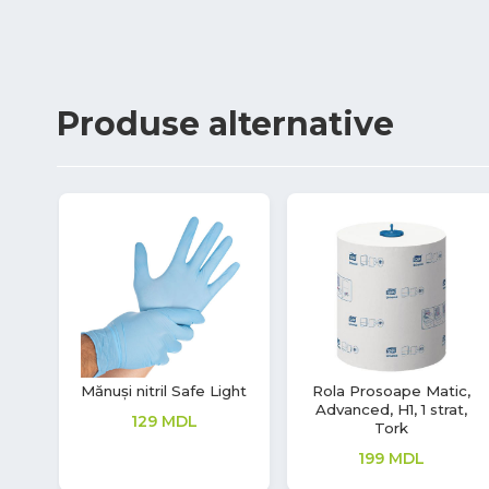
Produse
alternative
ouch
Mănuși vinil Soft Touch
Mască de unică
folosință, medicală
220
MDL
66
MDL