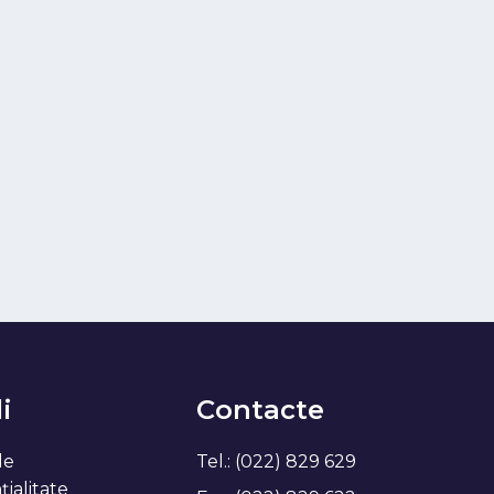
i
Contacte
de
Tel.: (022) 829 629
ialitate