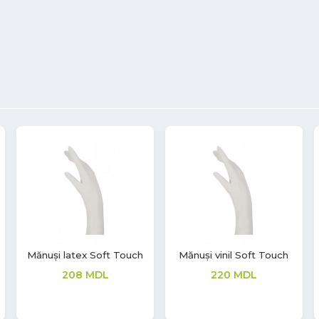
Mănuși latex Aurelia
Mască de unică folosință
Vintage
BLF Protection
208
MDL
223
MDL