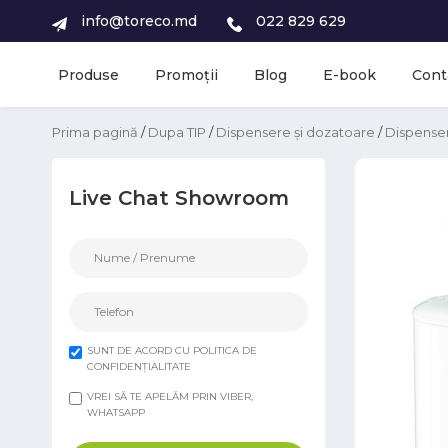
info@toreco.md
022 829 629
Produse
Promoții
Blog
E-book
Cont
Prima pagină
/
Dupa TIP
/
Dispensere și dozatoare
/
Dispense
Live Chat Showroom
SUNT DE ACORD CU POLITICA DE
CONFIDENȚIALITATE
VREI SĂ TE APELĂM PRIN VIBER,
WHATSAPP