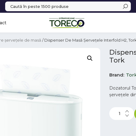
act
re șervețele de masă
/ Dispenser De Masă Șervețele Interfold H2, Tor
Dispens
Tork
Brand
Tor
Dozatorul To
șervețele di