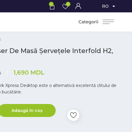
0
0
RO
k
er De Masă Șervețele Interfold H2,
1,690
MDL
k
rk Xpress Desktop este o alternativă excelentă clitului de
n bucătărie.
Adaugă în coș