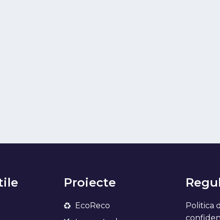
tile
Proiecte
Regul
EcoReco
Politica 
confidenț