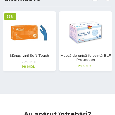
56%
Mănuși vinil Soft Touch
Mască de unică folosință BLF
Protection
225
MDL
223
MDL
99
MDL
Au apărut întrebări?