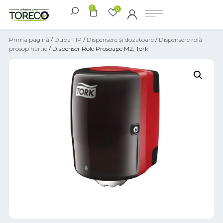
0
0
Prima pagină
/
Dupa TIP
/
Dispensere și dozatoare
/
Dispensere rolă
prosop hârtie
/ Dispenser Role Prosoape M2, Tork