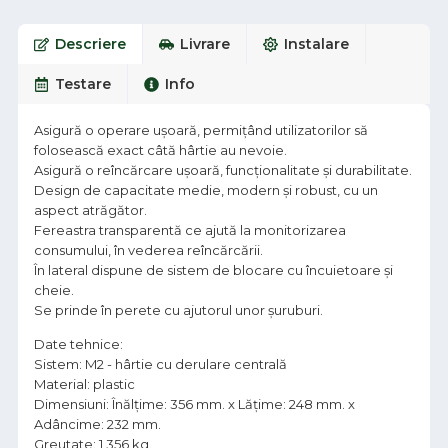
Descriere
Livrare
Instalare
Testare
Info
Asigură o operare ușoară, permițând utilizatorilor să
folosească exact câtă hârtie au nevoie.
Asigură o reîncărcare ușoară, funcționalitate și durabilitate.
Design de capacitate medie, modern și robust, cu un
aspect atrăgător.
Fereastra transparentă ce ajută la monitorizarea
consumului, în vederea reîncărcării.
În lateral dispune de sistem de blocare cu încuietoare și
cheie.
Se prinde în perete cu ajutorul unor șuruburi.
Date tehnice:
Sistem: M2 - hârtie cu derulare centrală
Material: plastic
Dimensiuni: Înălțime: 356 mm. x Lățime: 248 mm. x
Adâncime: 232 mm.
Greutate: 1,356 kg.