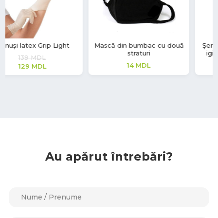
Mască din bumbac cu două
Șervețele umede cu efect
straturi
igienizant și de curățare
14
MDL
28
MDL
Au apărut întrebări?