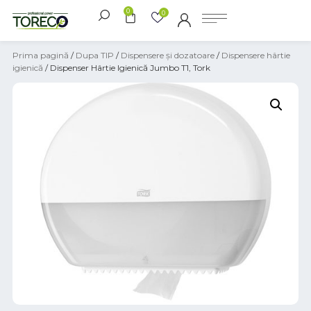
0
0
Prima pagină
/
Dupa TIP
/
Dispensere și dozatoare
/
Dispensere hârtie
igienică
/ Dispenser Hârtie Igienică Jumbo T1, Tork