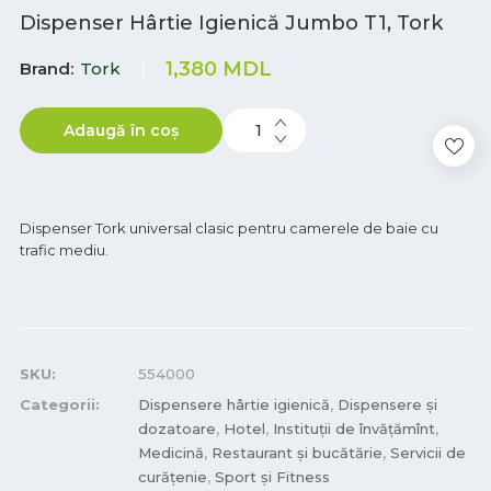
Dispenser Hârtie Igienică Jumbo T1, Tork
1,380
MDL
Brand
Tork
Adaugă în coș
Dispenser Tork universal clasic pentru camerele de baie cu
trafic mediu.
SKU:
554000
Categorii:
Dispensere hârtie igienică
,
Dispensere și
dozatoare
,
Hotel
,
Instituții de învățămînt
,
Medicină
,
Restaurant și bucătărie
,
Servicii de
curățenie
,
Sport și Fitness