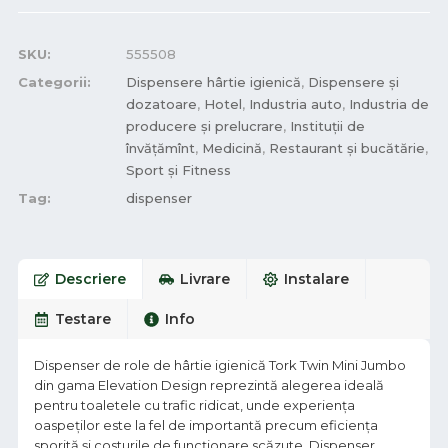
SKU:
555508
Categorii:
Dispensere hârtie igienică
,
Dispensere și
dozatoare
,
Hotel
,
Industria auto
,
Industria de
producere și prelucrare
,
Instituții de
învățămînt
,
Medicină
,
Restaurant și bucătărie
,
Sport și Fitness
Tag:
dispenser
Descriere
Livrare
Instalare
Testare
Info
Dispenser de role de hârtie igienică Tork Twin Mini Jumbo
din gama Elevation Design reprezintă alegerea ideală
pentru toaletele cu trafic ridicat, unde experiența
oaspeților este la fel de importantă precum eficiența
sporită și costurile de funcționare scăzute. Dispenser