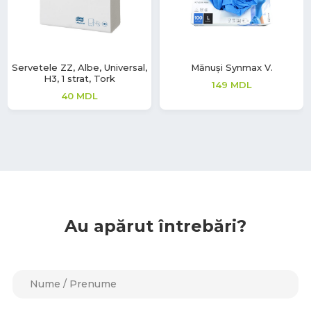
Servetele ZZ, Albe, Universal,
Mănuși Synmax V.
H3, 1 strat, Tork
149
MDL
40
MDL
Au apărut întrebări?