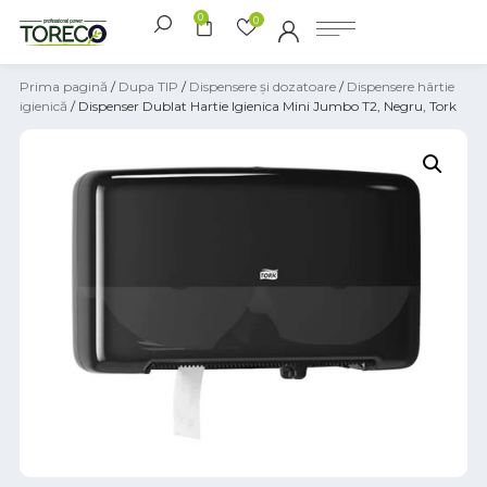
0
0
Prima pagină
/
Dupa TIP
/
Dispensere și dozatoare
/
Dispensere hârtie
igienică
/ Dispenser Dublat Hartie Igienica Mini Jumbo T2, Negru, Tork