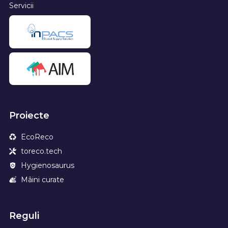
Servicii
Proiecte
EcoReco
toreco.tech
Hygienosaurus
Mâini curate
Reguli