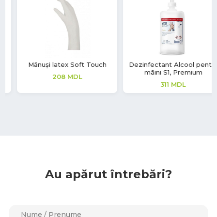
Dezinfectant Alcool pentru
Mănuși nitril Aurelia Sonic
mâini S1, Premium
380
MDL
311
MDL
Au apărut întrebări?