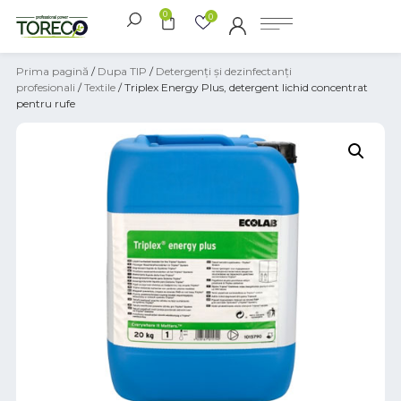
0
0
Prima pagină
/
Dupa TIP
/
Detergenți și dezinfectanți
profesionali
/
Textile
/ Triplex Energy Plus, detergent lichid concentrat
pentru rufe