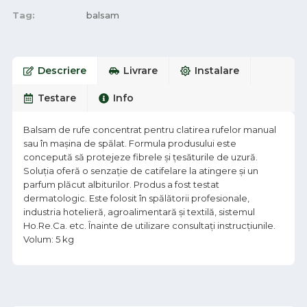
Tag:
balsam
Descriere
Livrare
Instalare
Testare
Info
Balsam de rufe concentrat pentru clatirea rufelor manual
sau în mașina de spălat. Formula produsului este
concepută să protejeze fibrele şi ţesăturile de uzură.
Soluția oferă o senzaţie de catifelare la atingere şi un
parfum plăcut albiturilor. Produs a fost testat
dermatologic. Este folosit în spălătorii profesionale,
industria hotelieră, agroalimentară și textilă, sistemul
Ho.Re.Ca. etc. Înainte de utilizare consultați instrucțiunile.
Volum: 5 kg