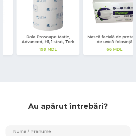
Mască facială de protecție
Mănuși vinil Soft Touch
de unică folosință
220
MDL
66
MDL
Au apărut întrebări?