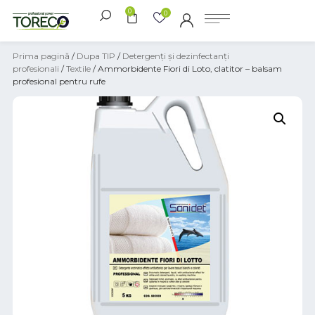
0
0
Prima pagină
/
Dupa TIP
/
Detergenți și dezinfectanți
profesionali
/
Textile
/ Ammorbidente Fiori di Loto, clatitor – balsam
profesional pentru rufe