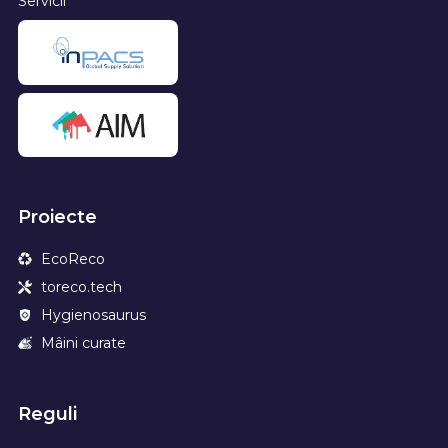
Servicii
Proiecte
EcoReco
toreco.tech
Hygienosaurus
Mâini curate
Reguli