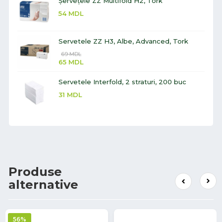
Șervețele ZZ Multifold H2, Tork
54
MDL
Servetele ZZ H3, Albe, Advanced, Tork
69
MDL
65
MDL
Servetele Interfold, 2 straturi, 200 buc
31
MDL
Produse
alternative
56%