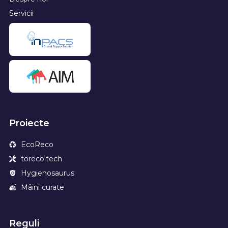
Servicii
Proiecte
EcoReco
toreco.tech
Hygienosaurus
Mâini curate
Reguli