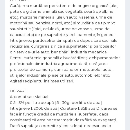
Curăţarea murdăriei persistente de origine organică (ulei,
pete de grăsime animală sau vegetală, ceară de albine,
etc.), murdărie minerală (uleiuri auto, vaselină, urme de
motorină sau benzină, noroi, etc.) şi murdărie de tip mixt
sau sintetic (lipici, celuloză, urme de vopsea, urme de
cauciuc, etc).de pe suprafeţe şi echipamente, în general,
întreţinerea pardoselilor din spaţii de depozitare sau hale
industriale, curăţarea zilnică a suprafeţelor şi pardoselilor
din service-urile auto, benzinării, industria mecanică.
Pentru curăţenia generală a bucătăriilor şi echipamentelor
profesionale din industria agroalimentară, curăţarea
prelatelor de camion şi camioanelor, motoarelor auto,
utilajelor industriale, pieselor auto, automobilelor etc.
Agitați recipientul înaintea utilizări.
DOZARE
Automat sau Manual
0,5 - 3% per litru de apă | 5 - 30gr per litru de apa |
Intreținere 1: 200lt de apă | Curățare 1: 35lt apă Diluarea se
face în funcţie gradul de murdărie al suprafeței, dacă
consideraţi că este necesar măriţi doza fără să exagerați.
Dacă suprafața o permite și consideraţi necesar acolo