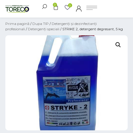
0
0
Prima pagină
/
Dupa TIP
/
Detergenți și dezinfectanți
profesionali
/
Detergenți speciali
/ STRIKE 2, detergent degresant, 5 kg