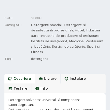
SKU:
SD0161
Categorii:
Detergenți speciali
,
Detergenți și
dezinfectanți profesionali
,
Hotel
,
Industria
auto
,
Industria de producere și prelucrare
,
Instituții de învățămînt
,
Medicină
,
Restaurant
și bucătărie
,
Servicii de curățenie
,
Sport și
Fitness
Tag:
detergent
Descriere
Livrare
Instalare
Testare
Info
Detergent solventat universal Bi-component
superdegresant
Detergent concentrat superdegresant bicomponent