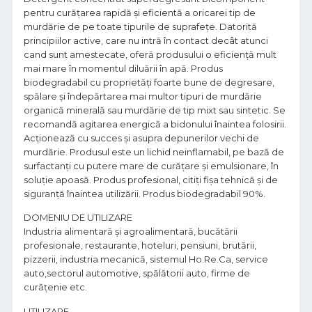
pentru curăţarea rapidă şi eficientă a oricarei tip de
murdărie de pe toate tipurile de suprafeţe. Datorită
principiilor active, care nu intră în contact decât atunci
cand sunt amestecate, oferă produsului o eficiență mult
mai mare în momentul diluării în apă. Produs
biodegradabil cu proprietăţi foarte bune de degresare,
spălare şi îndepărtarea mai multor tipuri de murdărie
organică minerală sau murdărie de tip mixt sau sintetic. Se
recomandă agitarea energică a bidonului înaintea folosirii.
Acţionează cu succes şi asupra depunerilor vechi de
murdărie. Produsul este un lichid neinflamabil, pe bază de
surfactanţi cu putere mare de curăţare şi emulsionare, în
soluţie apoasă. Produs profesional, citiţi fişa tehnică și de
siguranţă înaintea utilizării. Produs biodegradabil 90%.
DOMENIU DE UTILIZARE
Industria alimentară şi agroalimentară, bucătării
profesionale, restaurante, hoteluri, pensiuni, brutării,
pizzerii, industria mecanică, sistemul Ho.Re.Ca, service
auto,sectorul automotive, spălătorii auto, firme de
curățenie etc.
UTILIZARE