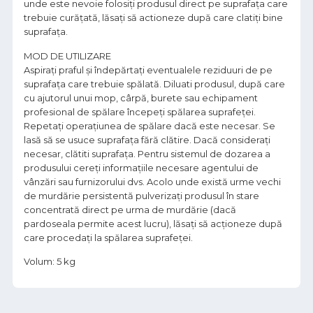
unde este nevoie folosiţi produsul direct pe suprafaţa care
trebuie curăţată, lăsaţi să actioneze după care clatiţi bine
suprafața.
MOD DE UTILIZARE
Aspiraţi praful şi îndepărtaţi eventualele reziduuri de pe
suprafaţa care trebuie spălată. Diluati produsul, după care
cu ajutorul unui mop, cârpă, burete sau echipament
profesional de spălare începeți spălarea suprafeţei.
Repetaţi operaţiunea de spălare dacă este necesar. Se
lasă să se usuce suprafaţa fără clătire. Dacă considerați
necesar, clătiti suprafaţa. Pentru sistemul de dozarea a
produsului cereţi informațiile necesare agentului de
vânzări sau furnizorului dvs. Acolo unde există urme vechi
de murdărie persistentă pulverizaţi produsul în stare
concentrată direct pe urma de murdărie (dacă
pardoseala permite acest lucru), lăsaţi să acţioneze după
care procedaţi la spălarea suprafeţei.
Volum: 5 kg