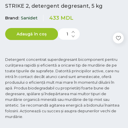
STRIKE 2, detergent degresant, 5 kg
433
MDL
Brand
Sanidet
Adaugă în coș
Detergent concentrat superdegresant bicomponent pentru
curăţarea rapidă şi eficientă a oricarei tip de murdărie de pe
toate tipurile de suprafeţe. Datorită principiilor active, care nu
intră în contact decât atunci cand sunt amestecate, oferă
produsului o eficiență mult mai mare în momentul diluării în
apă. Produs biodegradabil cu proprietăţi foarte bune de
degresare, spălare şi îndepărtarea mai multor tipuri de
murdărie organică minerală sau murdărie de tip mixt sau
sintetic. Se recomandă agitarea energică a bidonului înaintea
folosirii. Acţionează cu succes şi asupra depunerilor vechi de
murdărie.