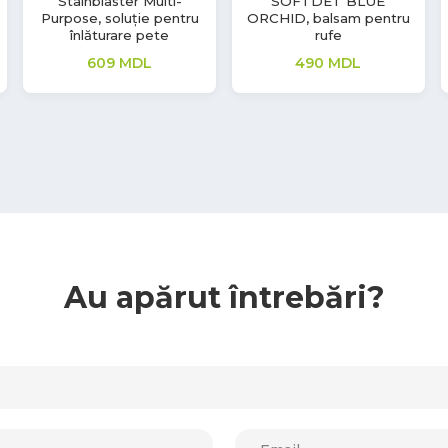
Clinil, detergent pentru
Topwash Professional,
geamuri
detergent universal
pentru textile
150
MDL
3,572
MDL
Au apărut întrebări?