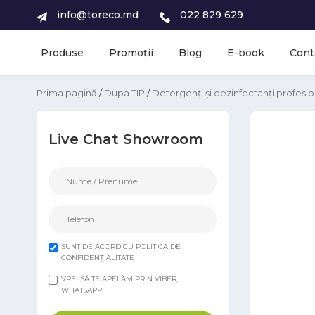
info@toreco.md
022 829 629
Produse
Promoții
Blog
E-book
Cont
Prima pagină
/
Dupa TIP
/
Detergenți și dezinfectanți profesio
Live Chat Showroom
SUNT DE ACORD CU POLITICA DE
CONFIDENȚIALITATE
VREI SĂ TE APELĂM PRIN VIBER,
WHATSAPP