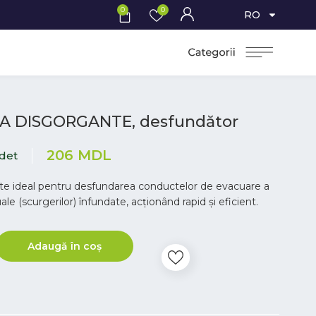
0
0
RO
A DISGORGANTE, desfundător
206
MDL
idet
ste ideal pentru desfundarea conductelor de evacuare a
ale (scurgerilor) înfundate, acţionând rapid şi eficient.
Adaugă în coș