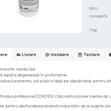
SKU:
Categorii:
Tag:
iere
Livrare
Instalare
Testare
irosurile neplăcute.
ă rapid și degresează în profunzime.
produsul preventiv, cel puţin o dată pe săptămână, pentru el
.
rodus profesional COROZIV. Citiți instrucțiunile înainte de ut
te pentru desfundarea țevilor/conductelor de scurgere, pent