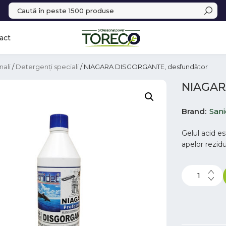
act
nali
/
Detergenți speciali
/ NIAGARA DISGORGANTE, desfundător
NIAGAR
Brand
San
Gelul acid e
apelor rezidu