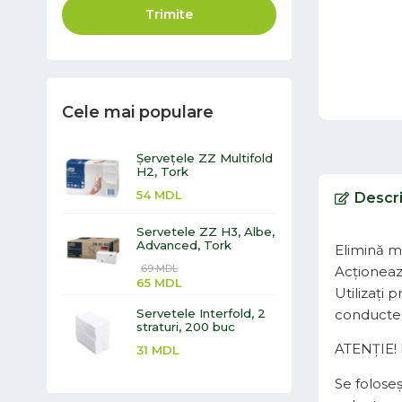
Trimite
Cele mai populare
Șervețele ZZ Multifold
H2, Tork
54
MDL
Descr
Servetele ZZ H3, Albe,
Advanced, Tork
Elimină m
69
MDL
Acționeaz
65
MDL
Utilizaţi 
Servetele Interfold, 2
conducte
straturi, 200 buc
ATENȚIE! P
31
MDL
Se foloseș