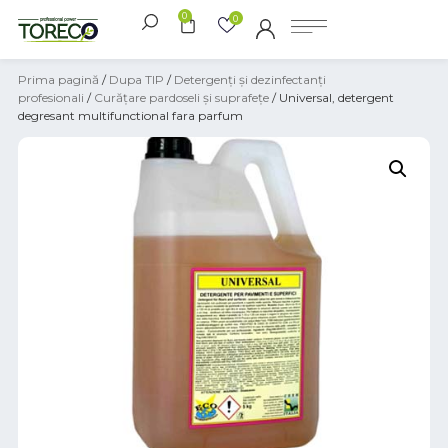
0
0
Prima pagină
/
Dupa TIP
/
Detergenți și dezinfectanți
profesionali
/
Curățare pardoseli și suprafețe
/ Universal, detergent
degresant multifunctional fara parfum