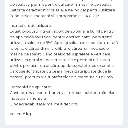
de spălat și permis pentru utilizare în mașinile de spălat.
Datorită caracteristicilor sale, este indicat pentru utilizare
în industria alimentară și în programele H.A.C.C.P.
Instrucțiuni de utilizare:
Diluați produsul într-un raport de 25 până la 60 ml pe litru
de apă caldă sau rece; pentru contaminanții persistenți,
utilizați o soluție de 15%. Aplicați soluția pe suprafața tratată
folosind o cârpă din microfibră, o cârpă, un mop sau o
mașină de spălat. Când prelucrați suprafețele verticale,
utilizați un pistol de pulverizare. Este permisă utilizarea
pentru prelucrarea oricărui tip de suprafețe, cu excepția
pardoselilor tratate cu ceară metalizată (poate duce la
pătare), precum și a suprafețelor din marmură cu plumb.
Domeniul de aplicare:
Cantine, restaurante, baruri și alte locuri publice, măcelari,
industria alimentară.
Biodegradabilitate: mai mult de 90%
Volum: 5 kg