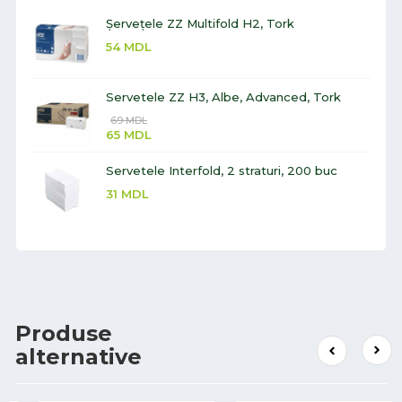
Șervețele ZZ Multifold H2, Tork
54
MDL
Servetele ZZ H3, Albe, Advanced, Tork
69
MDL
65
MDL
Servetele Interfold, 2 straturi, 200 buc
31
MDL
Produse
alternative