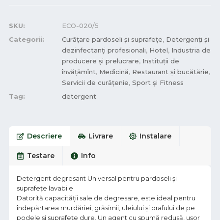
SKU:
ECO-020/5
Categorii:
Curățare pardoseli și suprafețe
,
Detergenți și
dezinfectanți profesionali
,
Hotel
,
Industria de
producere și prelucrare
,
Instituții de
învățămînt
,
Medicină
,
Restaurant și bucătărie
,
Servicii de curățenie
,
Sport și Fitness
Tag:
detergent
Descriere
Livrare
Instalare
Testare
Info
Detergent degresant Universal pentru pardoseli și
suprafețe lavabile
Datorită capacității sale de degresare, este ideal pentru
îndepărtarea murdăriei, grăsimii, uleiului și prafului de pe
podele și suprafețe dure. Un agent cu spumă redusă, ușor