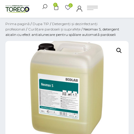
0
0
Prima pagină
/
Dupa TIP
/
Detergenți și dezinfectanți
profesionali
/
Curățare pardoseli și suprafețe
/ Neomax S, detergent
alcalin cu efect antialunecare pentru spălare automată pardoseli