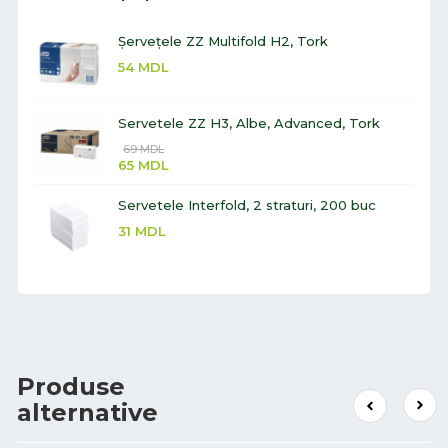
Șervețele ZZ Multifold H2, Tork
54
MDL
Servetele ZZ H3, Albe, Advanced, Tork
69
MDL
65
MDL
Servetele Interfold, 2 straturi, 200 buc
31
MDL
Produse
alternative