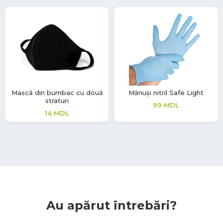
Mască din bumbac cu două
Mănuși nitril Safe Light
straturi
99
MDL
14
MDL
Au apărut întrebări?