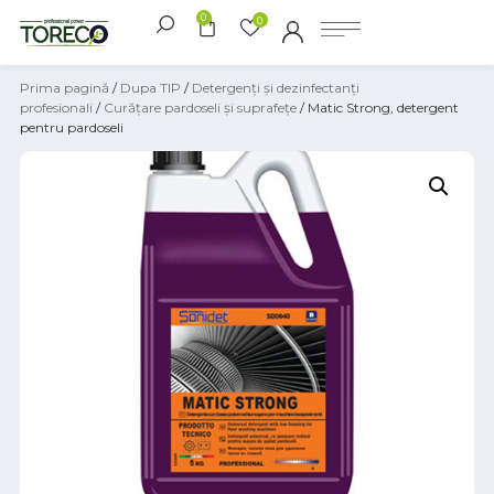
0
0
Prima pagină
/
Dupa TIP
/
Detergenți și dezinfectanți
profesionali
/
Curățare pardoseli și suprafețe
/ Matic Strong, detergent
pentru pardoseli