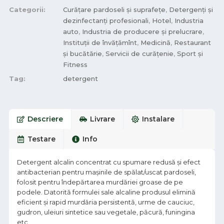
Categorii:
Curățare pardoseli și suprafețe
,
Detergenți și
dezinfectanți profesionali
,
Hotel
,
Industria
auto
,
Industria de producere și prelucrare
,
Instituții de învățămînt
,
Medicină
,
Restaurant
și bucătărie
,
Servicii de curățenie
,
Sport și
Fitness
Tag:
detergent
Descriere
Livrare
Instalare
Testare
Info
Detergent alcalin concentrat cu spumare redusă şi efect
antibacterian pentru maşinile de spălat/uscat pardoseli,
folosit pentru îndepărtarea murdăriei groase de pe
podele. Datorită formulei sale alcaline produsul elimină
eficient şi rapid murdăria persistentă, urme de cauciuc,
gudron, uleiuri sintetice sau vegetale, păcură, funingina
etc.