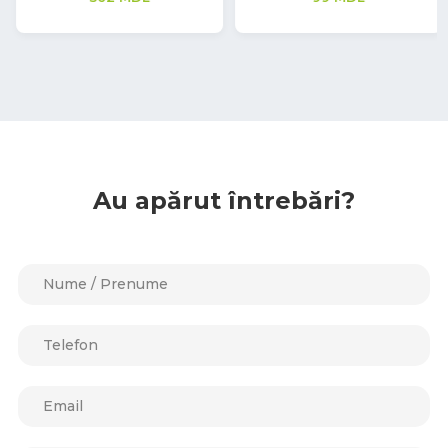
129
MDL
Au apărut întrebări?