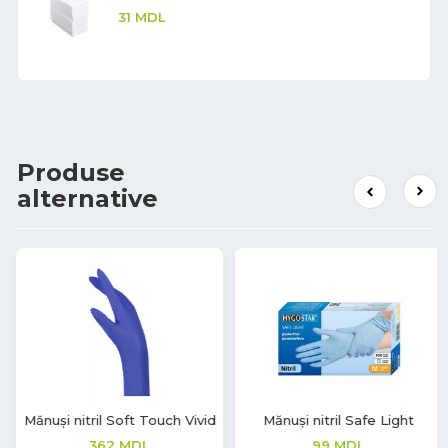
31
MDL
Produse
alternative
7%
Mănuși nitril Safe Light
Mănuși latex Grip Light
99
MDL
139
MDL