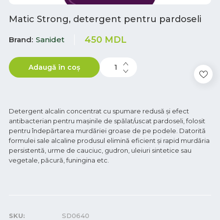
Matic Strong, detergent pentru pardoseli
450
MDL
Brand
Sanidet
Adaugă în coș
Detergent alcalin concentrat cu spumare redusă şi efect
antibacterian pentru maşinile de spălat/uscat pardoseli, folosit
pentru îndepărtarea murdăriei groase de pe podele. Datorită
formulei sale alcaline produsul elimină eficient şi rapid murdăria
persistentă, urme de cauciuc, gudron, uleiuri sintetice sau
vegetale, păcură, funingina etc.
SKU:
SD0640