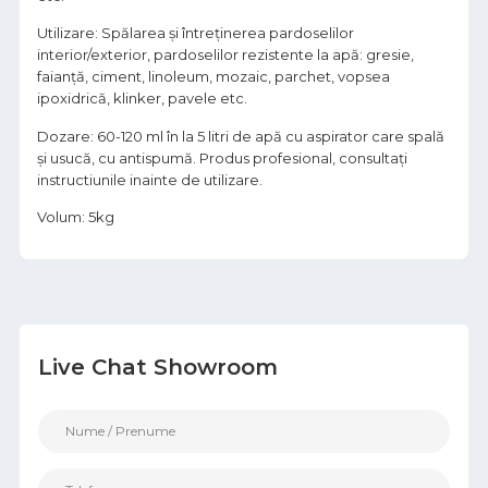
Utilizare: Spălarea şi întreţinerea pardoselilor
interior/exterior, pardoselilor rezistente la apă: gresie,
faianţă, ciment, linoleum, mozaic, parchet, vopsea
ipoxidrică, klinker, pavele etc.
Dozare: 60-120 ml în la 5 litri de apă cu aspirator care spală
şi usucă, cu antispumă. Produs profesional, consultaţi
instructiunile inainte de utilizare.
Volum: 5kg
Live Chat Showroom