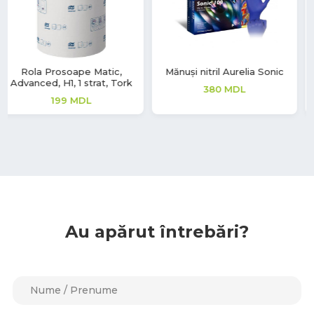
Mănuși nitril Aurelia Sonic
Mănuși Synmax V
380
MDL
149
MDL
70
MDL
Au apărut întrebări?