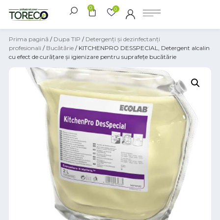
0
0
Prima pagină
/
Dupa TIP
/
Detergenți și dezinfectanți
profesionali
/
Bucătărie
/ KITCHENPRO DESSPECIAL, Detergent alcalin
cu efect de curățare și igienizare pentru suprafețe bucătărie