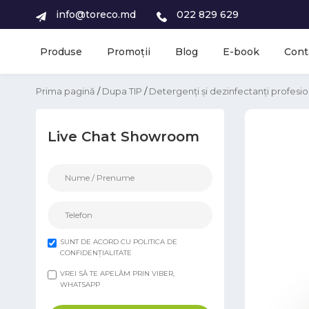
info@toreco.md
022 829 629
Produse
Promoții
Blog
E-book
Cont
Prima pagină
/
Dupa TIP
/
Detergenți și dezinfectanți profesio
Live Chat Showroom
SUNT DE ACORD CU POLITICA DE
CONFIDENȚIALITATE
VREI SĂ TE APELĂM PRIN VIBER,
WHATSAPP