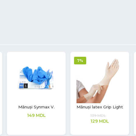
Dezinfectant Alcool
Mănuși nitril Aurelia
pentru mâini S1,
Sonic
Premium
380
MDL
311
MDL