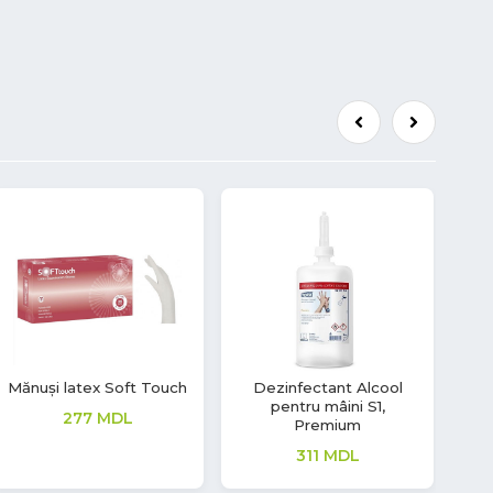
Servetele ZZ, Albe,
Mănuși latex Soft Touch
Mă
Universal, H3, 1 strat,
208
MDL
Tork
40
MDL