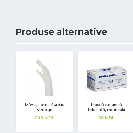
Produse
alternative
7%
.
Mănuși latex Grip Light
Mănuși latex Soft Touch
277
MDL
139
MDL
129
MDL