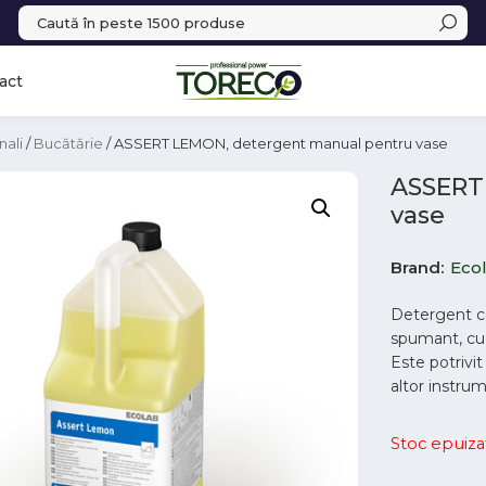
act
nali
/
Bucătărie
/ ASSERT LEMON, detergent manual pentru vase
ASSERT
vase
Brand
Eco
Detergent co
spumant, cu 
Este potrivit 
altor instru
Stoc epuiza