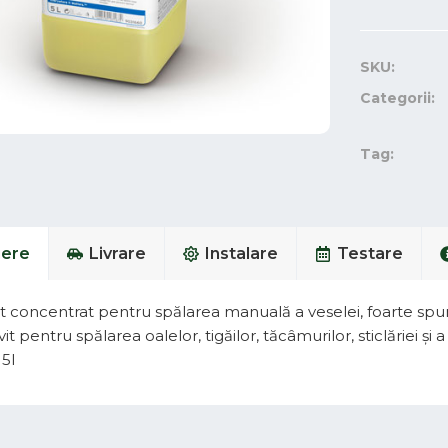
SKU:
Categorii:
Tag:
iere
Livrare
Instalare
Testare
 concentrat pentru spălarea manuală a veselei, foarte spu
vit pentru spălarea oalelor, tigăilor, tăcâmurilor, sticlăriei ș
 5l