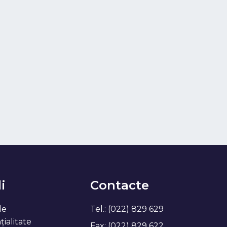
i
Contacte
de
Tel.: (022) 829 629
ialitate
Fax: (022) 829 622