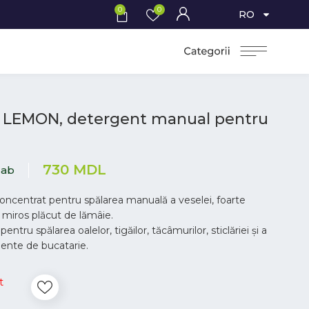
0
0
RO
 LEMON, detergent manual pentru
730
MDL
lab
ncentrat pentru spălarea manuală a veselei, foarte
miros plăcut de lămâie.
pentru spălarea oalelor, tigăilor, tăcâmurilor, sticlăriei și a
mente de bucatarie.
t