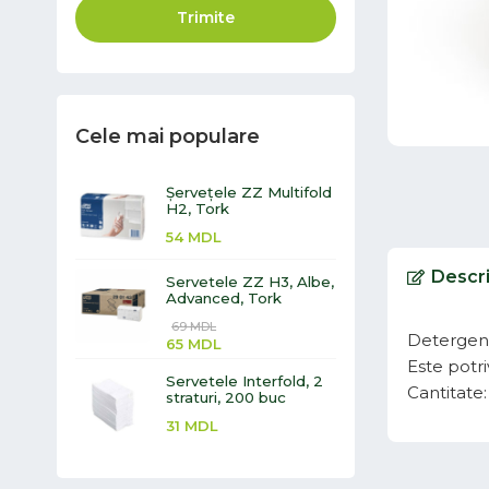
Trimite
Cele mai populare
Șervețele ZZ Multifold
H2, Tork
54
MDL
Descr
Servetele ZZ H3, Albe,
Advanced, Tork
69
MDL
Detergent
65
MDL
Este potri
Servetele Interfold, 2
Cantitate:
straturi, 200 buc
31
MDL