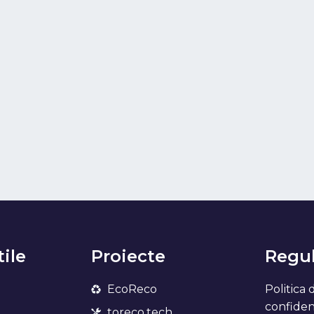
tile
Proiecte
Regul
EcoReco
Politica 
confidenț
toreco.tech