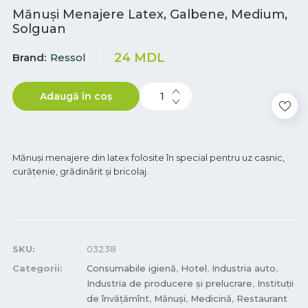
Mănuși Menajere Latex, Galbene, Medium,
Solguan
24
MDL
Brand
Ressol
Adaugă în coș
Mănuși menajere din latex folosite în special pentru uz casnic,
curățenie, grădinărit și bricolaj.
SKU:
03238
Categorii:
Consumabile igienă
,
Hotel
,
Industria auto
,
Industria de producere și prelucrare
,
Instituții
de învățămînt
,
Mănuși
,
Medicină
,
Restaurant