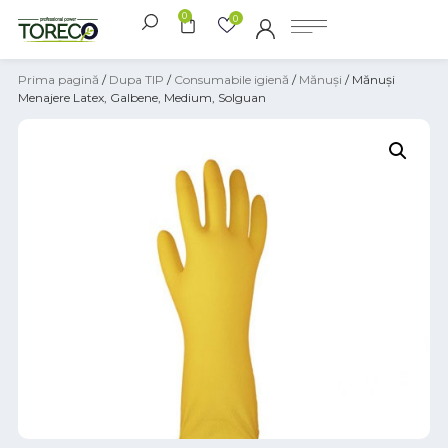
0
0
Prima pagină
/
Dupa TIP
/
Consumabile igienă
/
Mănuși
/ Mănuși
Menajere Latex, Galbene, Medium, Solguan