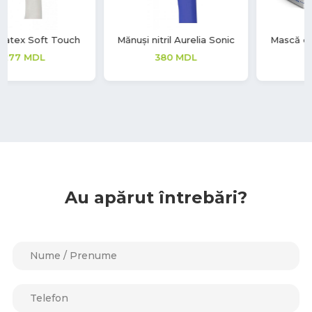
Mănuși nitril Aurelia Sonic
Mască de unică folosință,
medicală
380
MDL
66
MDL
Au apărut întrebări?