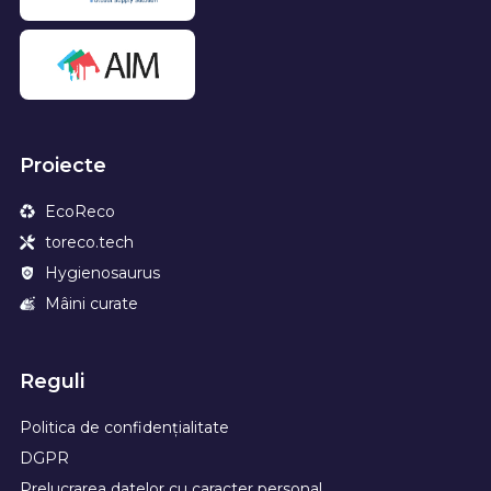
Proiecte
EcoReco
toreco.tech
Hygienosaurus
Mâini curate
Reguli
Politica de confidențialitate
DGPR
Prelucrarea datelor cu caracter personal