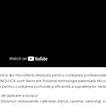
unică din microfibră nețesută pentru curățarea profesională 
QUICK sunt fabricate folosind tehnologia patentată Micron 
 pentru curățarea profundă și eficientă a suprafețelor neted
de aplicare și scopul
hoteluri, restaurante, cafenele, baruri, cantine, catering), c