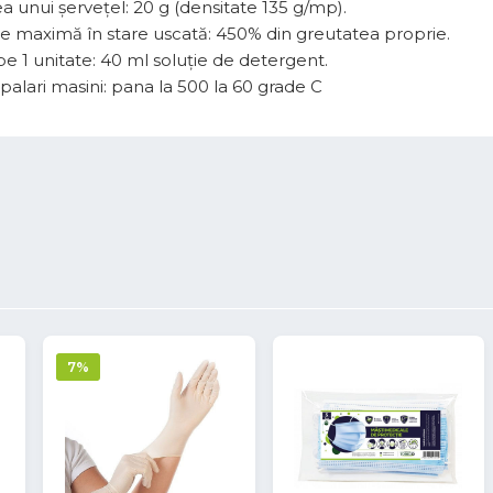
a unui șervețel: 20 g (densitate 135 g/mp).
ie maximă în stare uscată: 450% din greutatea proprie.
e 1 unitate: 40 ml soluție de detergent.
alari masini: pana la 500 la 60 grade C