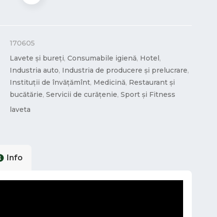
170605
Lavete și bureți
,
Consumabile igienă
,
Hotel
,
Industria auto
,
Industria de producere și prelucrare
,
Instituții de învățămînt
,
Medicină
,
Restaurant și
bucătărie
,
Servicii de curățenie
,
Sport și Fitness
laveta
Info