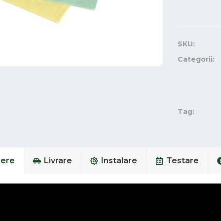
SKU:
Categorii:
Tag:
iere
Livrare
Instalare
Testare