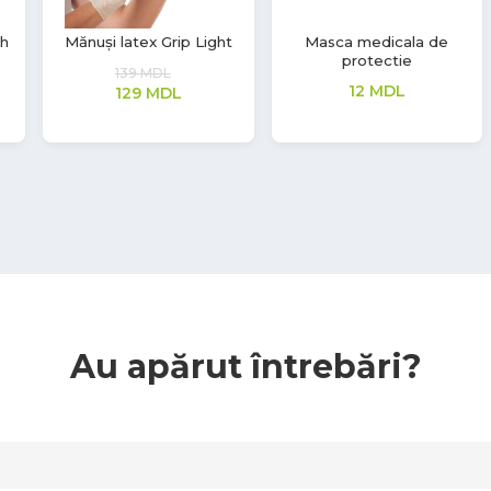
Mănuși latex Soft Touch
Rola Prosoape Matic,
Advanced, H1, 1 strat,
268
MDL
Tork
199
MDL
Au apărut întrebări?