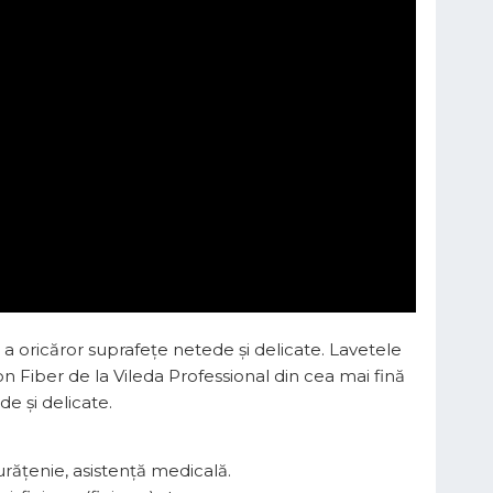
a oricăror suprafețe netede și delicate. Lavetele
Fiber de la Vileda Professional din cea mai fină
e și delicate.
urățenie, asistență medicală.