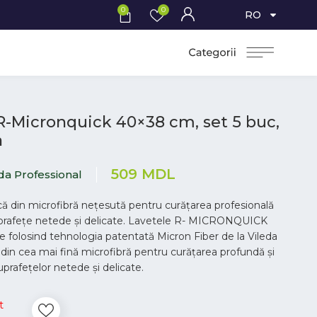
0
0
RO
R-Micronquick 40×38 cm, set 5 buc,
a
509
MDL
da Professional
că din microfibră nețesută pentru curățarea profesională
uprafețe netede și delicate. Lavetele R- MICRONQUICK
te folosind tehnologia patentată Micron Fiber de la Vileda
 din cea mai fină microfibră pentru curățarea profundă și
uprafețelor netede și delicate.
t