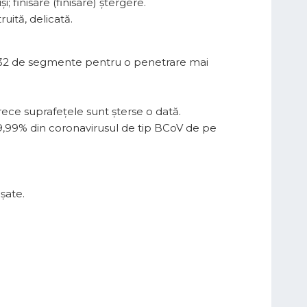
; finisare (finisare) ștergere.
ruită, delicată.
în 32 de segmente pentru o penetrare mai
rece suprafețele sunt șterse o dată.
9,99% din coronavirusul de tip BCoV de pe
șate.