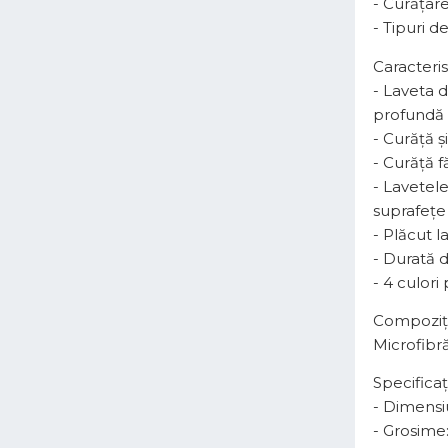
- Curățare
- Tipuri d
Caracterist
- Laveta 
profundă 
- Curăță ș
- Curăță f
- Lavetel
suprafețe 
- Plăcut la
- Durată d
- 4 culori
Compoziț
Microfibră
Specificați
- Dimensi
- Grosime