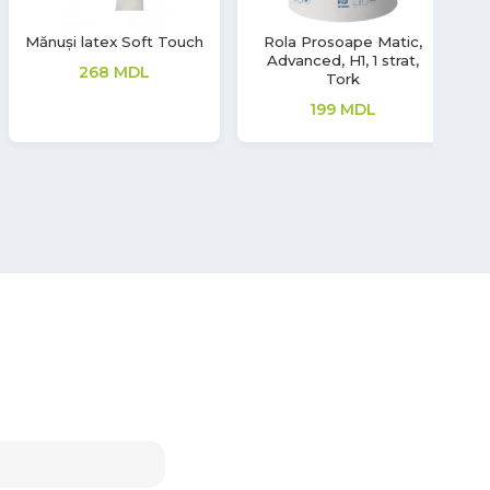
Mănuși nitril Aurelia
Mănuși latex Soft Touch
Măn
Sonic
277
MDL
380
MDL