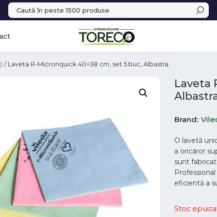
act
i
/ Laveta R-Micronquick 40×38 cm, set 5 buc, Albastra
Laveta 
Albastr
Brand
Vile
O lavetă uni
a oricăror s
sunt fabrica
Professional
eficientă a s
Stoc epuiza