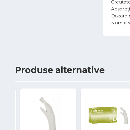
- Greutate
- Absorbț
- Dozare p
- Numar sp
Produse
alternative
7%