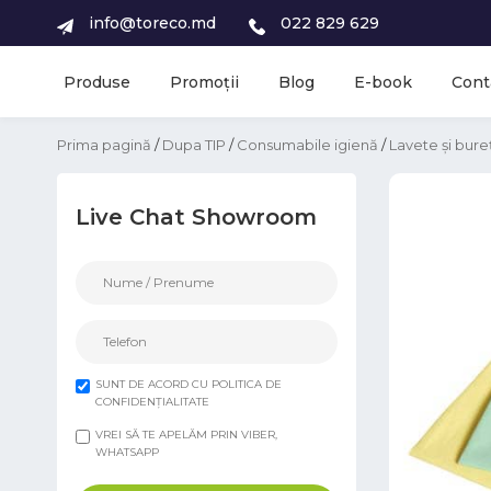
info@toreco.md
022 829 629
Produse
Promoții
Blog
E-book
Cont
Prima pagină
/
Dupa TIP
/
Consumabile igienă
/
Lavete și bureț
Live Chat Showroom
SUNT DE ACORD CU POLITICA DE
CONFIDENȚIALITATE
VREI SĂ TE APELĂM PRIN VIBER,
WHATSAPP