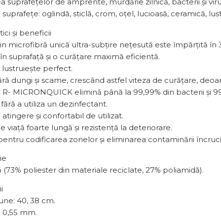
a suprafețelor de amprente, murdărie zilnică, bacterii și viruși
e suprafețe: oglindă, sticlă, crom, oțel, lucioasă, ceramică, lust
ici și beneficii
din microfibră unică ultra-subțire nețesută este împărțită 
în suprafață și o curățare maximă eficientă.
i lustruiește perfect.
ără dungi și scame, crescând astfel viteza de curățare, deoa
e R- MICRONQUICK elimină până la 99,99% din bacterii și 9
fără a utiliza un dezinfectant.
 atingere și confortabil de utilizat.
e viață foarte lungă și rezistență la deteriorare.
 pentru codificarea zonelor și eliminarea contaminării încruci
ie
 (73% poliester din materiale reciclate, 27% poliamidă).
i
une: 40, 38 cm.
: 0,55 mm.