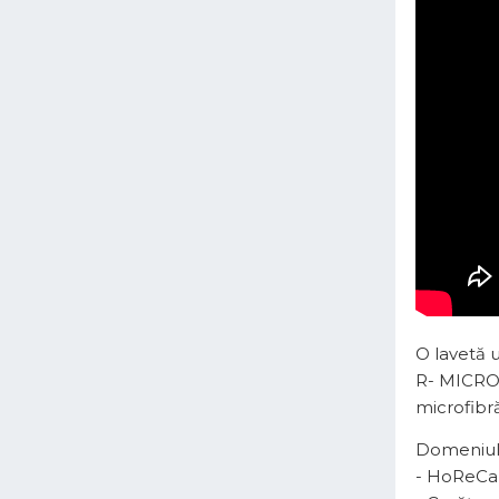
O lavetă 
R- MICRON
microfibră
Domeniul 
- HoReCa (