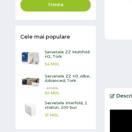
Trimite
Cele mai populare
Șervețele ZZ Multifold
H2, Tork
54
MDL
Servetele ZZ H3, Albe,
Advanced, Tork
69
MDL
65
MDL
Descr
Servetele Interfold, 2
straturi, 200 buc
31
MDL