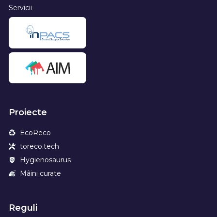
Servicii
Proiecte
EcoReco
toreco.tech
Hygienosaurus
Mâini curate
Reguli