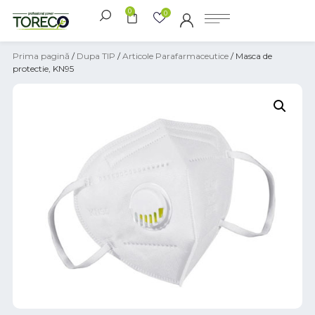
0
0
Prima pagină
/
Dupa TIP
/
Articole Parafarmaceutice
/ Masca de
protectie, KN95