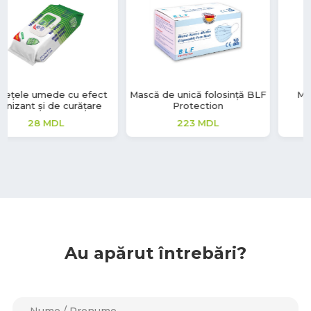
Mască de unică folosință BLF
Mănuși vinil Soft Touch
Protection
220
MDL
223
MDL
Au apărut întrebări?