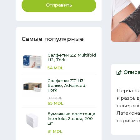
Отправить
Самые популярные
Салфетки ZZ Multifold
H2, Tork
54
MDL
Опис
Салфетки ZZ H3
Белые, Advanced,
Tork
Перчатка
к разрыв
69
MDL
65
MDL
поверхно
Латексна
Бумажные полотенца
Interfold, 2 слоя, 200
парикмах
шт
31
MDL