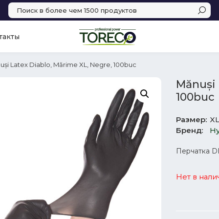
такты
uși Latex Diablo, Mărime XL, Negre, 100buc
Mănuși 
100buc
Размер
X
Бренд
Hy
Перчатка D
Нет в нали