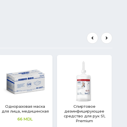
Перчатки Nitril Aurelia
Одноразовая маска
Sonic
BLF Protection
380
MDL
223
MDL