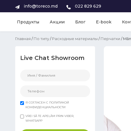
info@toreco.md
022 829 629
Продукты
Акции
Блог
E-book
Кон
Главная
/
По типу
/
Расходные материалы
/
Перчатки
/ Măn
Live Chat Showroom
Я СОГЛАСЕН С ПОЛИТИКОЙ
КОНФИДЕНЦИАЛЬНОСТИ
VREI SĂ TE APELĂM PRIN VIBER,
WHATSAPP