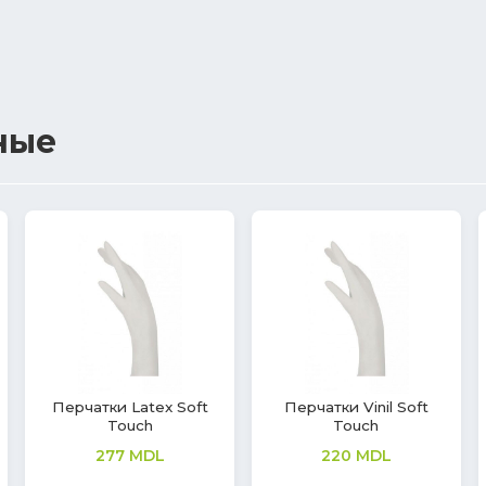
ные
ft
Одноразовая маска
Спиртовое
для лица, медицинская
дезинфицирующее
средство для рук S1,
66
MDL
Premium