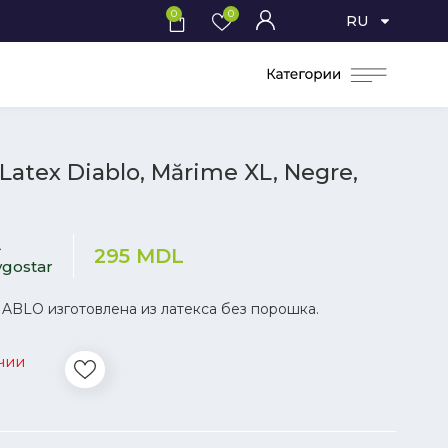
0
0
RU
Latex Diablo, Mărime XL, Negre,
L
295
MDL
gostar
IABLO изготовлена из латекса без порошка.
чии