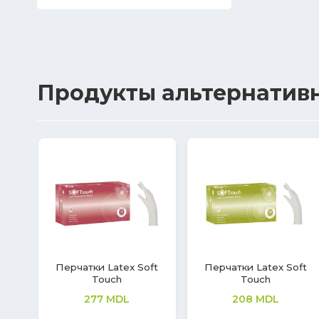
Продукты
альтернатив
ex Soft
Перчатки Latex Soft
Перчатки Vinil So
Touch
Touch
L
277
MDL
220
MDL