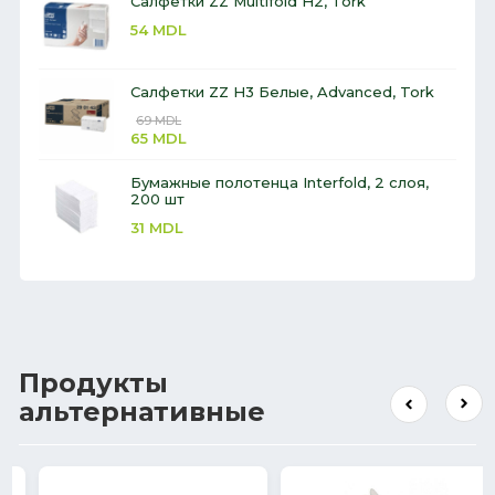
Салфетки ZZ Multifold H2, Tork
54
MDL
Салфетки ZZ H3 Белые, Advanced, Tork
69
MDL
65
MDL
Бумажные полотенца Interfold, 2 слоя,
200 шт
31
MDL
Продукты
альтернативные