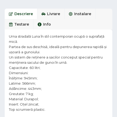
Descriere
Livrare
Instalare
Testare
Info
Urna stradală Luna în stil contemporan ocupă o suprafață
mică.
Partea de sus deschisă, ideală pentru depunerea rapidă și
ușoară a gunoiului.
Un sistem de reținere a sacilor conceput special pentru
menținera sacului de gunoi în urnă.
Capacitate: 60 litri;
Dimensiuni:
Înălțime: 945mm;
Latime: 566mm;
Adâncime: 443mm;
Greutate: 7 kg;
Material: Durapol;
Insert: Oțel zincat;
Top scrumieră plastic.