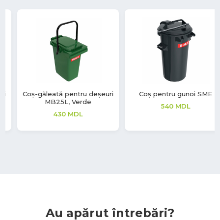
Coș pentru gunoi SME
Coș gunoi cu pedală
Freedom Fresh, 30L, inox
540
MDL
lucios
1,120
MDL
Au apărut întrebări?