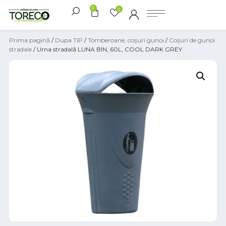
0
0
Prima pagină
/
Dupa TIP
/
Tomberoane, coșuri gunoi
/
Coşuri de gunoi
stradale
/ Urna stradală LUNA BIN, 60L, COOL DARK GREY