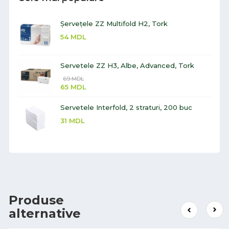
Șervețele ZZ Multifold H2, Tork
54
MDL
Servetele ZZ H3, Albe, Advanced, Tork
69
MDL
65
MDL
Servetele Interfold, 2 straturi, 200 buc
31
MDL
Produse
alternative