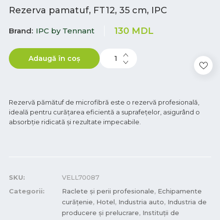
Rezerva pamatuf, FT12, 35 cm, IPC
130
MDL
Brand
IPC by Tennant
Adaugă în coș
Rezervă pămătuf de microfibră este o rezervă profesională,
ideală pentru curățarea eficientă a suprafețelor, asigurând o
absorbție ridicată și rezultate impecabile.
SKU:
VELL70087
Categorii:
Raclete și perii profesionale
,
Echipamente
curățenie
,
Hotel
,
Industria auto
,
Industria de
producere și prelucrare
,
Instituții de