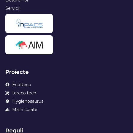
Servicii
Proiecte
EcoReco
toreco.tech
Hygienosaurus
Mâini curate
Reguli