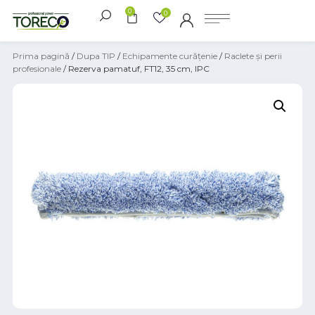
0
0
Prima pagină
/
Dupa TIP
/
Echipamente curățenie
/
Raclete și perii
profesionale
/ Rezerva pamatuf, FT12, 35 cm, IPC