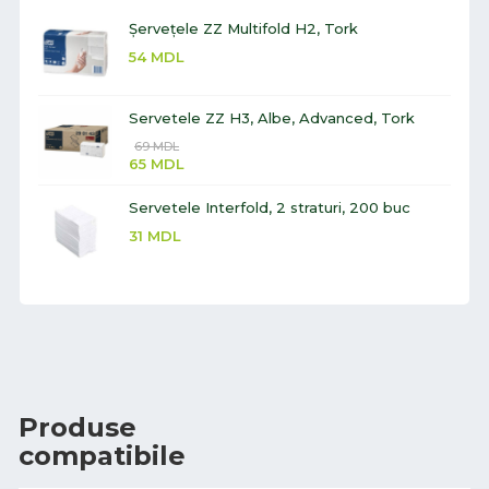
Șervețele ZZ Multifold H2, Tork
54
MDL
Servetele ZZ H3, Albe, Advanced, Tork
69
MDL
65
MDL
Servetele Interfold, 2 straturi, 200 buc
31
MDL
Produse
compatibile