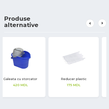
Produse
alternative
Reducer plastic
Carucior profesional
curatenie COMBIX XL
175
MDL
8,219
MDL