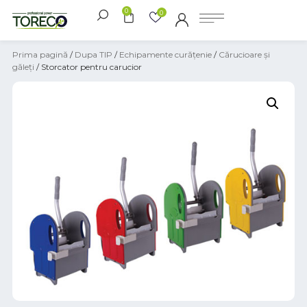
0
0
Prima pagină
/
Dupa TIP
/
Echipamente curățenie
/
Cărucioare și
găleți
/ Storcator pentru carucior