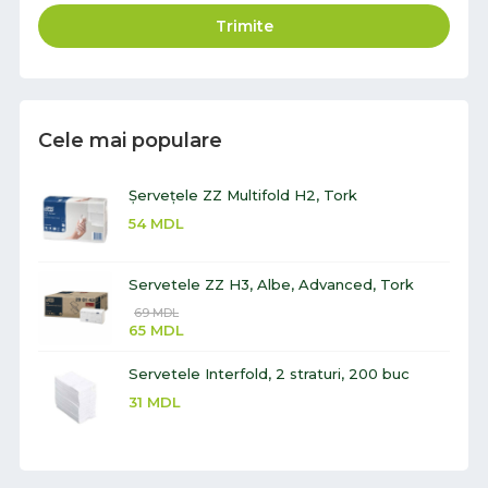
Trimite
Cele mai populare
Șervețele ZZ Multifold H2, Tork
54
MDL
Servetele ZZ H3, Albe, Advanced, Tork
69
MDL
65
MDL
Servetele Interfold, 2 straturi, 200 buc
31
MDL