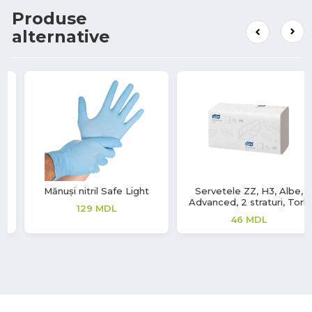
Produse
alternative
Servetele ZZ, H3, Albe,
Mănuși vinil Soft Touch
Advanced, 2 straturi, Tork
220
MDL
46
MDL