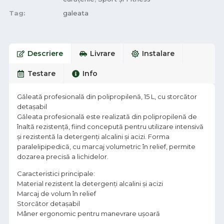
Tag:
galeata
Descriere
Livrare
Instalare
Testare
Info
Găleată profesională din polipropilenă, 15 L, cu storcător
detașabil
Găleata profesională este realizată din polipropilenă de
înaltă rezistență, fiind concepută pentru utilizare intensivă
și rezistentă la detergenți alcalini și acizi. Forma
paralelipipedică, cu marcaj volumetric în relief, permite
dozarea precisă a lichidelor.
Caracteristici principale:
Material rezistent la detergenți alcalini și acizi
Marcaj de volum în relief
Storcător detașabil
Mâner ergonomic pentru manevrare ușoară