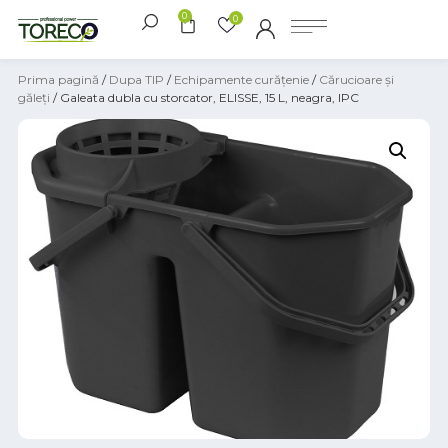
0
0
Prima pagină
/
Dupa TIP
/
Echipamente curățenie
/
Cărucioare și
găleți
/ Galeata dubla cu storcator, ELISSE, 15 L, neagra, IPC