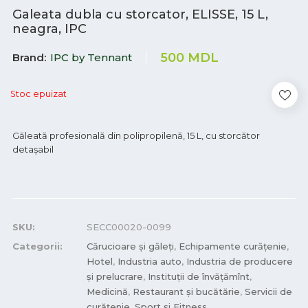
Galeata dubla cu storcator, ELISSE, 15 L,
neagra, IPC
500
MDL
Brand
IPC by Tennant
Stoc epuizat
Găleată profesională din polipropilenă, 15 L, cu storcător
detașabil
SKU:
SECC00020-0099
Categorii:
Cărucioare și găleți
,
Echipamente curățenie
,
Hotel
,
Industria auto
,
Industria de producere
și prelucrare
,
Instituții de învățămînt
,
Medicină
,
Restaurant și bucătărie
,
Servicii de
curățenie
,
Sport și Fitness