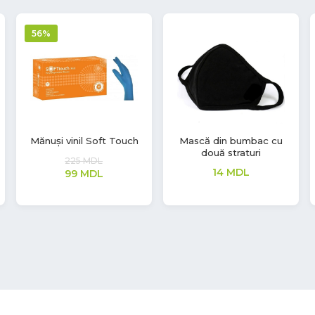
53%
Mănuși latex Aurelia
Mănuși Synmax V
Vintage
149
MDL
208
MDL
70
MDL