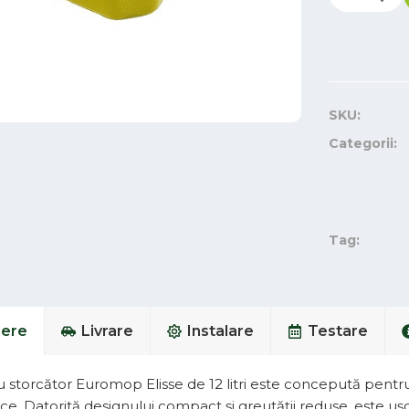
SKU:
Categorii:
Tag:
iere
Livrare
Instalare
Testare
 storcător Euromop Elisse de 12 litri este concepută pentru
. Datorită designului compact și greutății reduse, este ușor