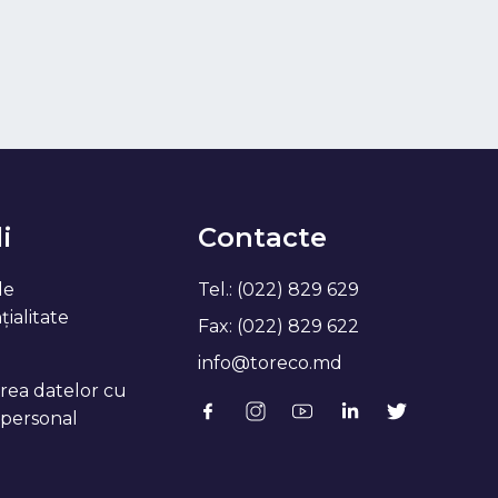
i
Contacte
de
Tel.: (022) 829 629
ialitate
Fax: (022) 829 622
info@toreco.md
rea datelor cu
 personal