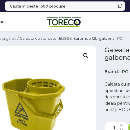
act
 și găleți
/ Galeata cu storcator ELISSE, Euromop 12L, galbena, IPC
Galeata
galbena
Brand
IPC
Găleata cu s
operațiuni d
designului c
ideală pentru 
unități HOR