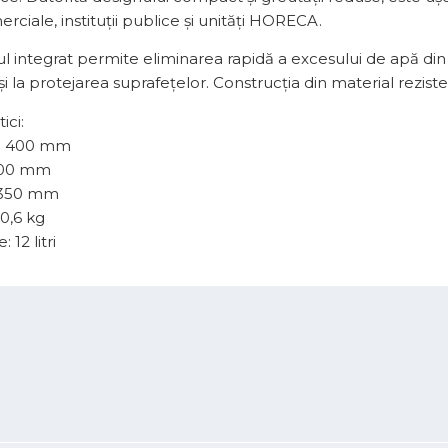
erciale, instituții publice și unități HORECA.
ul integrat permite eliminarea rapidă a excesului de apă din
 și la protejarea suprafețelor. Construcția din material reziste
ici:
: 400 mm
400 mm
: 350 mm
0,6 kg
 12 litri