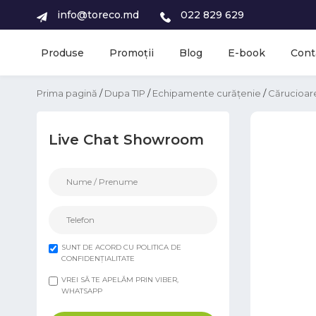
info@toreco.md
022 829 629
Produse
Promoții
Blog
E-book
Cont
Prima pagină
/
Dupa TIP
/
Echipamente curățenie
/
Cărucioare
Live Chat Showroom
SUNT DE ACORD CU POLITICA DE
CONFIDENȚIALITATE
VREI SĂ TE APELĂM PRIN VIBER,
WHATSAPP