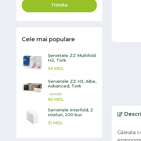
Trimite
Cele mai populare
Șervețele ZZ Multifold
H2, Tork
54
MDL
Servetele ZZ H3, Albe,
Advanced, Tork
69
MDL
65
MDL
Servetele Interfold, 2
Descr
straturi, 200 buc
31
MDL
Găleata cu
ergonomice