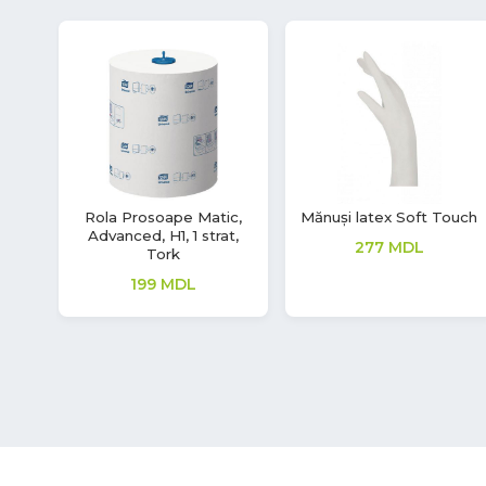
uch
Mască din bumbac cu
Mănuși vinil Soft Touch
două straturi
220
MDL
14
MDL