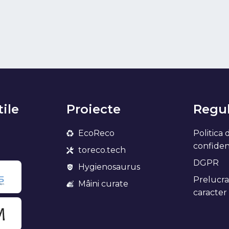
tile
Proiecte
Regul
EcoReco
Politica 
confidenț
toreco.tech
DGPR
Hygienosaurus
Prelucra
Mâini curate
caracter