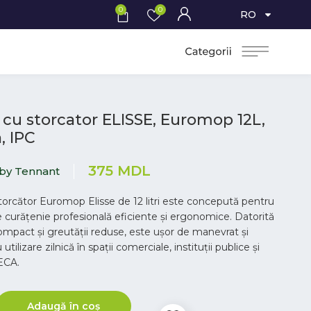
0
0
RO
 cu storcator ELISSE, Euromop 12L,
, IPC
375
MDL
 by Tennant
torcător Euromop Elisse de 12 litri este concepută pentru
e curățenie profesională eficiente și ergonomice. Datorită
ompact și greutății reduse, este ușor de manevrat și
utilizare zilnică în spații comerciale, instituții publice și
ECA.
Adaugă în coș