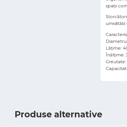
spații com
Storcător
umidității
Caracterist
Diametru
Lățime: 
Înălțime
Greutate: 
Capacitate:
Produse
alternative