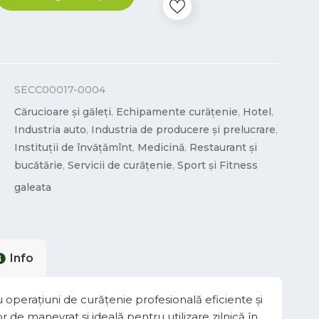
SECC00017-0004
Cărucioare și găleți
,
Echipamente curățenie
,
Hotel
,
Industria auto
,
Industria de producere și prelucrare
,
Instituții de învățămînt
,
Medicină
,
Restaurant și
bucătărie
,
Servicii de curățenie
,
Sport și Fitness
galeata
Info
 operațiuni de curățenie profesională eficiente și
 de manevrat și ideală pentru utilizare zilnică în