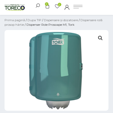
0
0
Prima pagină
/
Dupa TIP
/
Dispensere și dozatoare
/
Dispensere rolă
prosop hârtie
/ Dispenser Role Prosoape M1, Tork