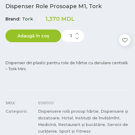
Dispenser Role Prosoape M1, Tork
1,370
MDL
Brand
Tork
Adaugă în coș
Dispenser din plastic pentru role de hârtie cu derulare centrală
– Tork Mini.
SKU:
658000
Categorii:
Dispensere rolă prosop hârtie
,
Dispensere și
dozatoare
,
Hotel
,
Instituții de învățămînt
,
Medicină
,
Restaurant și bucătărie
,
Servicii de
curățenie
,
Sport și Fitness