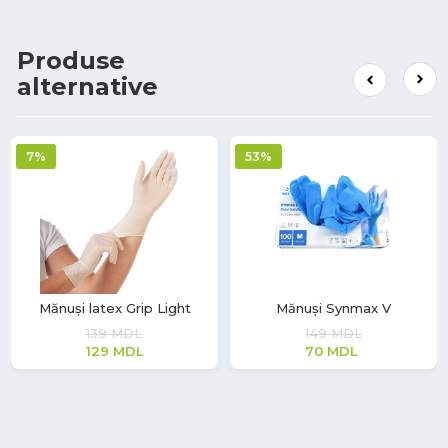
Produse
alternative
7%
53%
Mănuși latex Grip Light
Mănuși Synmax V
139
MDL
149
MDL
129
MDL
70
MDL