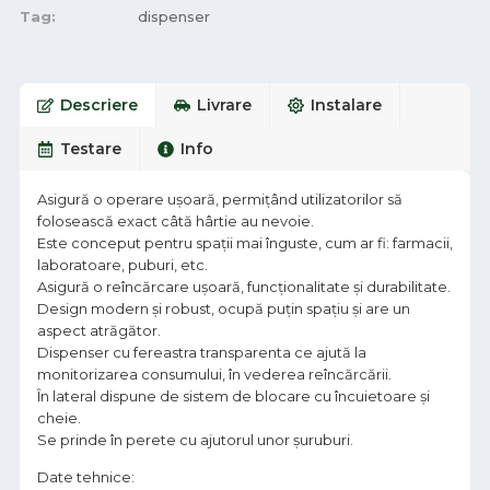
Tag:
dispenser
Descriere
Livrare
Instalare
Testare
Info
Asigură o operare ușoară, permițând utilizatorilor să
folosească exact câtă hârtie au nevoie.
Este conceput pentru spații mai înguste, cum ar fi: farmacii,
laboratoare, puburi, etc.
Asigură o reîncărcare ușoară, funcționalitate și durabilitate.
Design modern și robust, ocupă puțin spațiu și are un
aspect atrăgător.
Dispenser cu fereastra transparenta ce ajută la
monitorizarea consumului, în vederea reîncărcării.
În lateral dispune de sistem de blocare cu încuietoare și
cheie.
Se prinde în perete cu ajutorul unor șuruburi.
Date tehnice: