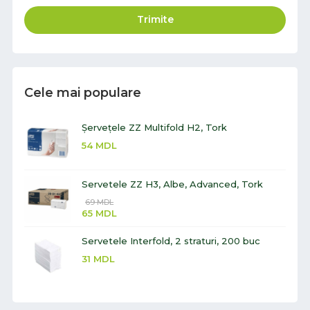
Trimite
Cele mai populare
Șervețele ZZ Multifold H2, Tork
54
MDL
Servetele ZZ H3, Albe, Advanced, Tork
69
MDL
65
MDL
Servetele Interfold, 2 straturi, 200 buc
31
MDL