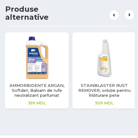
Produse
alternative
STAINBLASTER RUST
Maxx2 Brial, detergent
REMOVER, soluție pentru
pentru suprafețe și geamuri
înlăturare pete
189
MDL
509
MDL