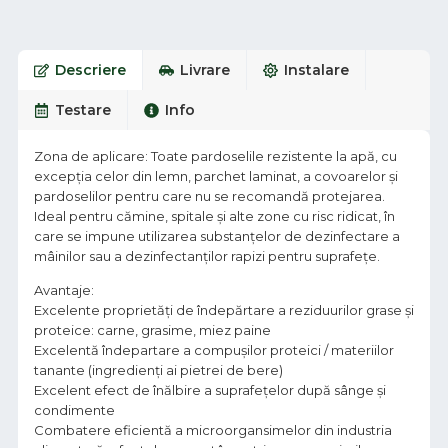
Descriere
Livrare
Instalare
Testare
Info
Zona de aplicare: Toate pardoselile rezistente la apă, cu
excepția celor din lemn, parchet laminat, a covoarelor și
pardoselilor pentru care nu se recomandă protejarea.
Ideal pentru cămine, spitale și alte zone cu risc ridicat, în
care se impune utilizarea substanțelor de dezinfectare a
mâinilor sau a dezinfectanților rapizi pentru suprafețe.
Avantaje:
Excelente proprietăți de îndepărtare a reziduurilor grase și
proteice: carne, grasime, miez paine
Excelentă îndepartare a compușilor proteici / materiilor
tanante (ingredienți ai pietrei de bere)
Excelent efect de înălbire a suprafețelor după sânge și
condimente
Combatere eficientă a microorgansimelor din industria