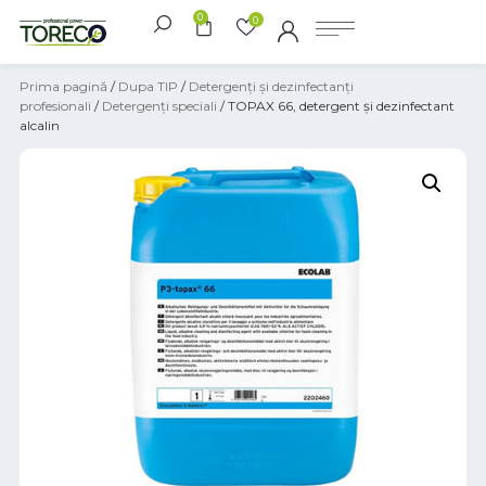
0
0
Prima pagină
/
Dupa TIP
/
Detergenți și dezinfectanți
profesionali
/
Detergenți speciali
/ TOPAX 66, detergent și dezinfectant
alcalin