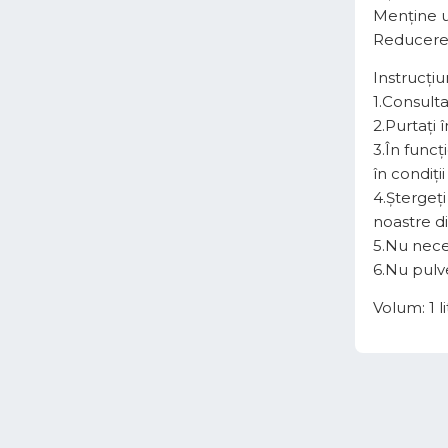
Menține u
Reducere 
Instrucțiu
1.Consulta
2.Purtați
3.În funcț
în condiți
4.Ștergeți
noastre d
5.Nu neces
6.Nu pulv
Volum: 1 li