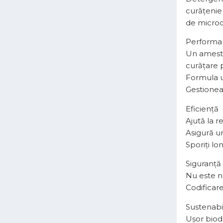
curățenie
de microo
Performa
Un ameste
curățare p
Formula un
Gestionea
Eficiență
Ajută la r
Asigură u
Sporiți lo
Siguranță
Nu este ne
Codificare
Sustenabi
Ușor biod