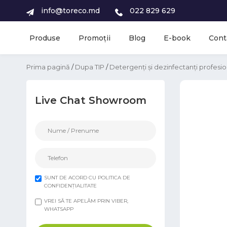
info@toreco.md
022 829 629
Produse
Promoții
Blog
E-book
Cont
Prima pagină
/
Dupa TIP
/
Detergenți și dezinfectanți profesio
Live Chat Showroom
SUNT DE ACORD CU POLITICA DE
CONFIDENȚIALITATE
VREI SĂ TE APELĂM PRIN VIBER,
WHATSAPP