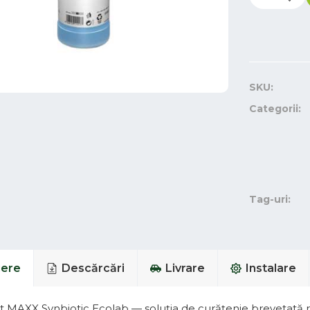
SKU:
Categorii:
Tag-uri:
iere
Descărcări
Livrare
Instalare
 MAXX Synbiotic Ecolab — soluția de curățenie brevetată 