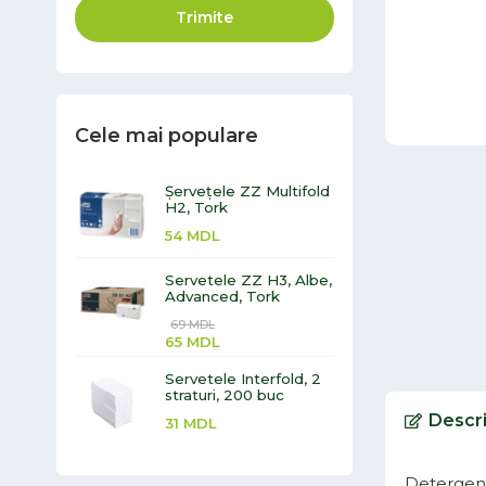
Trimite
Cele mai populare
Șervețele ZZ Multifold
H2, Tork
54
MDL
Servetele ZZ H3, Albe,
Advanced, Tork
69
MDL
65
MDL
Servetele Interfold, 2
straturi, 200 buc
Descr
31
MDL
Detergent