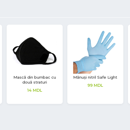
53%
Mănuși Synmax V
Mănuși nitril Aurelia
Sonic
149
MDL
380
MDL
70
MDL