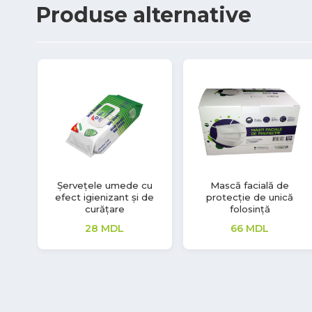
Produse
alternative
cu
Mănuși nitril Safe Light
Mască de unică
folosință, medicală
99
MDL
66
MDL