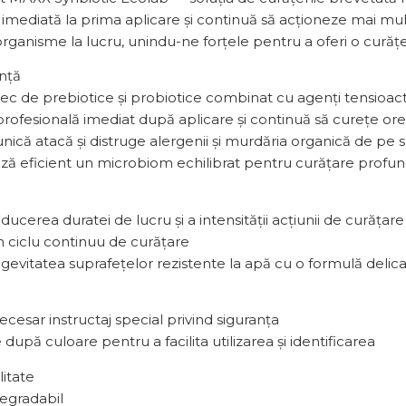
 imediată la prima aplicare și continuă să acționeze mai m
rganisme la lucru, unindu-ne forțele pentru a oferi o curățe
nță
c de prebiotice și probiotice combinat cu agenți tensioactiv
rofesională imediat după aplicare și continuă să curețe ore 
ică atacă și distruge alergenii și murdăria organică de pe s
ză eficient un microbiom echilibrat pentru curățare profund
educerea duratei de lucru și a intensității acțiunii de curăța
n ciclu continuu de curățare
ngevitatea suprafețelor rezistente la apă cu o formulă delic
cesar instructaj special privind siguranța
 după culoare pentru a facilita utilizarea și identificarea
litate
egradabil