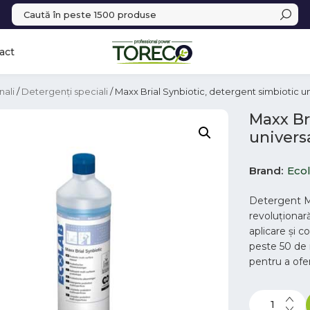
act
nali
/
Detergenți speciali
/ Maxx Brial Synbiotic, detergent simbiotic univ
Maxx Br
universa
Brand
Eco
Detergent M
revoluționar
aplicare și 
peste 50 de 
pentru a ofe