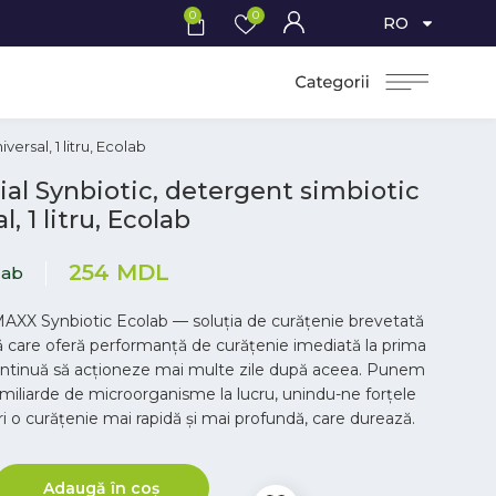
0
0
RO
ersal, 1 litru, Ecolab
ial Synbiotic, detergent simbiotic
l, 1 litru, Ecolab
254
MDL
lab
AXX Synbiotic Ecolab — soluția de curățenie brevetată
ă care oferă performanță de curățenie imediată la prima
continuă să acționeze mai multe zile după aceea. Punem
miliarde de microorganisme la lucru, unindu-ne forțele
ri o curățenie mai rapidă și mai profundă, care durează.
Adaugă în coș