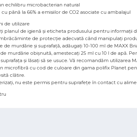
n echilibru microbacterian natural
cu până la 66% a emisiilor de CO2 asociate cu ambalajul
ni de utilizare
ți planul de igienă și eticheta produsului pentru informații de
 îmbrăcăminte de protecție adecvată când manipulați produ
ie de murdărie și suprafață, adăugați 10-100 ml de MAXX Brial
i de murdărie obișnuită, amestecați 25 ml cu 10 l de apă. Pen
 suprafața și lăsați să se usuce. Vă recomandăm utilizarea 
in microfibră cu cod de culoare din gama polifix Planet pen
ită clătire.
erizați, nu este permis pentru suprafețe în contact cu alime
tru