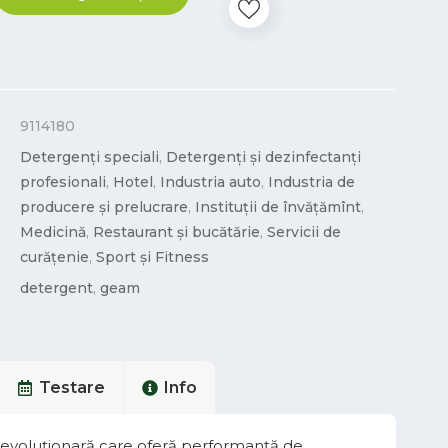
9114180
Detergenți speciali
,
Detergenți și dezinfectanți
profesionali
,
Hotel
,
Industria auto
,
Industria de
producere și prelucrare
,
Instituții de învățămînt
,
Medicină
,
Restaurant și bucătărie
,
Servicii de
curățenie
,
Sport și Fitness
detergent
,
geam
Testare
Info
revoluționară care oferă performanță de