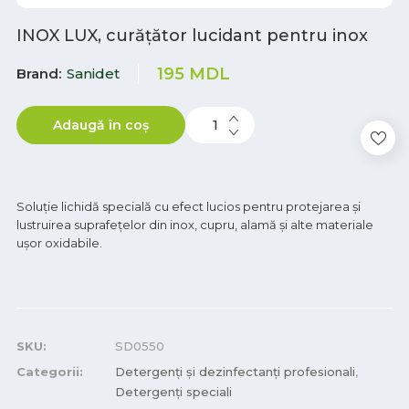
INOX LUX, curățător lucidant pentru inox
195
MDL
Brand
Sanidet
Adaugă în coș
Soluţie lichidă specială cu efect lucios pentru protejarea și
lustruirea suprafeţelor din inox, cupru, alamă şi alte materiale
uşor oxidabile.
SKU:
SD0550
Categorii:
Detergenți și dezinfectanți profesionali
,
Detergenți speciali