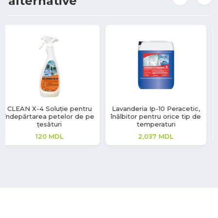
alternative
Lavanderia Ip-10 Peracetic,
STAINBLASTER RUST
înălbitor pentru orice tip de
REMOVER, soluție pentru
temperaturi
înlăturare pete
2,037
MDL
509
MDL