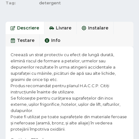
Tag:
detergent
Descriere
Livrare
Instalare
Testare
Info
Creează un strat protectiv cu efect de lungă durată,
elimină riscul de formare a petelor, urmelor sau
depunerilor rezultate în urma atingerii accidentale a
suprafaţei cu mȃinile, picături de apă sau alte lichide,
grasimi de orice tip etc.
Produs recomandat pentru planul H.A.C.C.P. Citiți
instrucțiunile înainte de utilizare.
Se folosește pentru curățarea suprafețelor din inox
externe, ușilor frigorifice, hotelor, ușilor de lift, rafturilor,
dulapurilor.
Poate fi utilizat pe toate suprafețele din materiale feroase
și neferoase (aramă, bronz, şi alte aliaje) în vederea
protejării împotriva oxidării.