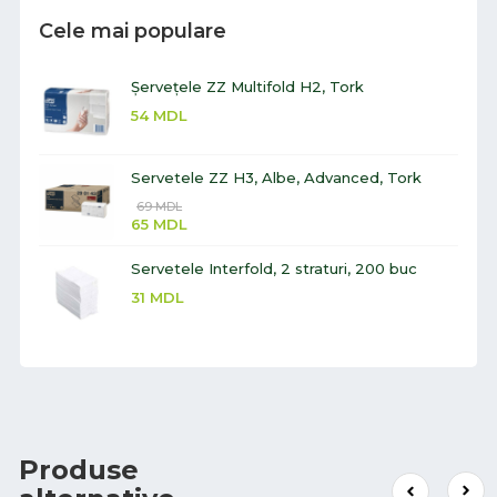
Cele mai populare
Șervețele ZZ Multifold H2, Tork
54
MDL
Servetele ZZ H3, Albe, Advanced, Tork
69
MDL
65
MDL
Servetele Interfold, 2 straturi, 200 buc
31
MDL
Produse