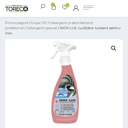
0
0
Prima pagină
/
Dupa TIP
/
Detergenți și dezinfectanți
profesionali
/
Detergenți speciali
/ INOX LUX, curățător lucidant pentru
inox