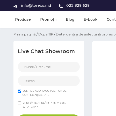
info@toreco.md
022 829 629
Produse
Promoții
Blog
E-book
Cont
Prima pagină
/
Dupa TIP
/
Detergenți și dezinfectanți profesio
Live Chat Showroom
SUNT DE ACORD CU POLITICA DE
CONFIDENȚIALITATE
VREI SĂ TE APELĂM PRIN VIBER,
WHATSAPP