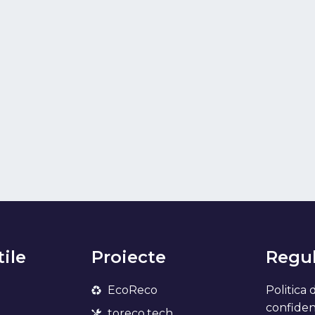
tile
Proiecte
Regul
EcoReco
Politica 
confidenț
toreco.tech