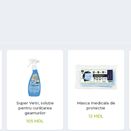
CLEAN X-4 Soluție
Super Vetri, soluție
pentru îndepărtarea
pentru curățarea
petelor de pe țesături
geamurilor
120
MDL
490
MDL