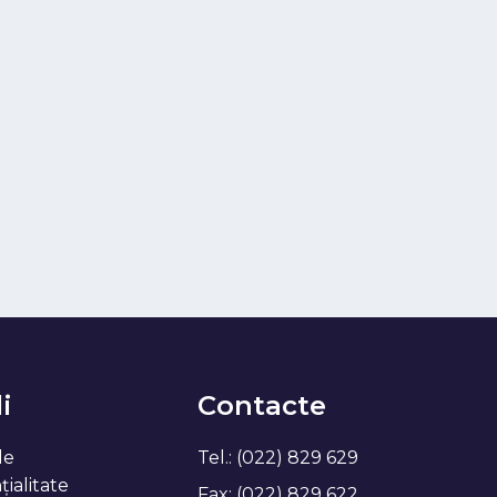
i
Contacte
de
Tel.: (022) 829 629
ialitate
Fax: (022) 829 622