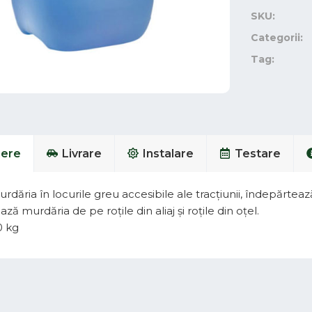
SKU:
Categorii:
Tag:
iere
Livrare
Instalare
Testare
rdăria în locurile greu accesibile ale tracțiunii, îndepărte
ză murdăria de pe roțile din aliaj și roțile din oțel.
0 kg