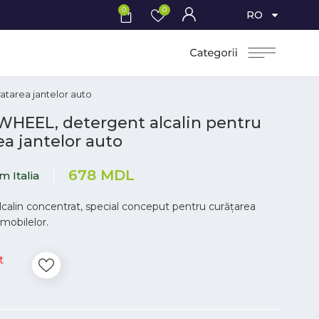
0
0
RO
atarea jantelor auto
HEEL, detergent alcalin pentru
ea jantelor auto
678
MDL
 Italia
calin concentrat, special conceput pentru curățarea
omobilelor.
t