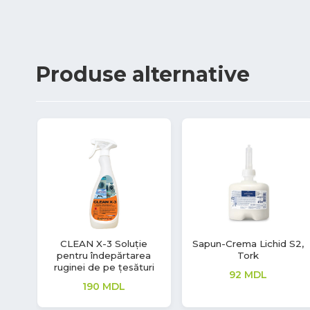
Produse
alternative
e
Masca medicala de
Crystal Vetri, detergent
protectie
pentru geamuri
12
MDL
79
MDL