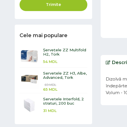
Trimite
Cele mai populare
Șervețele ZZ Multifold
H2, Tork
54
MDL
Descr
Servetele ZZ H3, Albe,
Advanced, Tork
Dizolvă mu
69
MDL
îndepărtea
65
MDL
Volum - 1
Servetele Interfold, 2
straturi, 200 buc
31
MDL