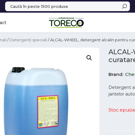
act
nali
/
Detergenți speciali
/ ALCAL-WHEEL, detergent alcalin pentru cur
ALCAL-W
curatar
Brand
Chem
Detergent al
jantelor aut
Stoc epuiza