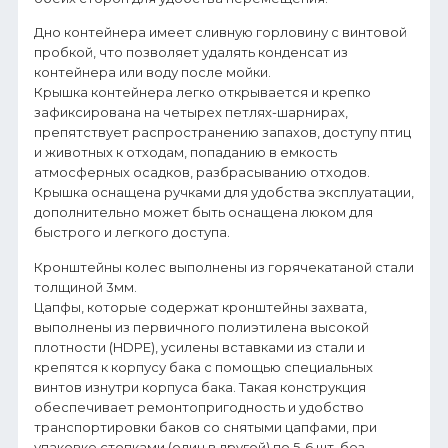
Дно контейнера имеет сливную горловину с винтовой
пробкой, что позволяет удалять конденсат из
контейнера или воду после мойки.
Крышка контейнера легко открывается и крепко
зафиксирована на четырех петлях-шарнирах,
препятствует распространению запахов, доступу птиц
и животных к отходам, попаданию в емкость
атмосферных осадков, разбрасыванию отходов.
Крышка оснащена ручками для удобства эксплуатации,
дополнительно может быть оснащена люком для
быстрого и легкого доступа.
Кронштейны колес выполнены из горячекатаной стали
толщиной 3мм.
Цапфы, которые содержат кронштейны захвата,
выполнены из первичного полиэтилена высокой
плотности (HDPE), усилены вставками из стали и
крепятся к корпусу бака с помощью специальных
винтов изнутри корпуса бака. Такая конструкция
обеспечивает ремонтопригодность и удобство
транспортировки баков со снятыми цапфами, при
упаковке стопками (один в другой) по 5-6 шт. без