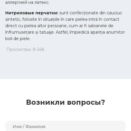
аллергией на латекс.
Нитриловые перчатки:
sunt confecționate din cauciuc
sintetic, folosite în situațiile în care pielea intră în contact
direct cu pielea altor persoane, cum ar fi saloanele de
înfrumusețare și tatuaje. Astfel, împiedică apariția anumitor
boli de piele.
Просмотры:
8 548
Возникли вопросы?