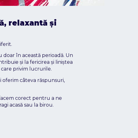
ă, relaxantă și
ferit.
nu doar în această perioadă. Un
buie și la fericirea și liniștea
 care privim lucrurile.
ți oferim câteva răspunsuri,
o facem corect pentru a ne
gi acasă sau la birou.