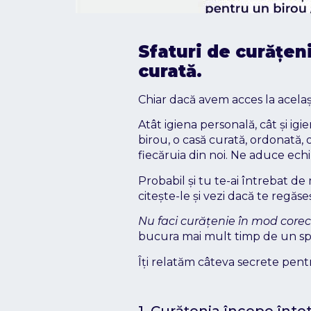
Sfaturi de curățeni
curată.
Chiar dacă avem acces la același 
Atât igiena personală, cât și i
birou, o casă curată, ordonată, o
fiecăruia din noi. Ne aduce echil
Probabil și tu te-ai întrebat de
citește-le și vezi dacă te regăseș
Nu faci curățenie în mod corec
bucura mai mult timp de un spaț
Îți relatăm câteva secrete pent
1. Curățenia începe înto