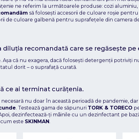
ățenie ne referim la următoarele produse: cozi aluminiu, 
comandăm
să folosești accesorii de culoare roșie pentru
rii de culoare galbenă pentru suprafețele din camera de 
 diluția recomandată care se regăsește pe e
șa că nu exagera, dacă folosești detergenții potriviți nu
tatul dorit – o suprafață curată.
ă ce ai terminat curățenia.
e necesară nu doar în această perioadă de pandemie, dar 
ecunde
. Testează gama de săpunuri
TORK & TORECO
pe
Apoi, dezinfectează-ți mâinile cu un dezinfectant pe baz
i cum este
SKINMAN
.