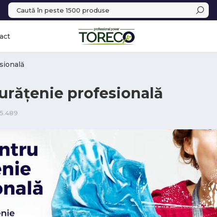
act
sională
urățenie profesională
5.489