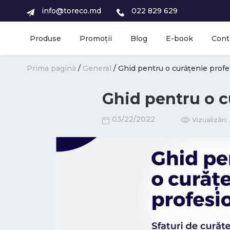
info@toreco.md
022 829 629
Produse
Promoții
Blog
E-book
Cont
Prima pagină
/
General
/ Ghid pentru o curățenie profe
Ghid pentru o c
03/22/2022
Vizualizări: