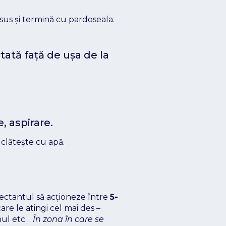
 sus și termină cu pardoseala.
ată față de ușa de la
, aspirare.
clătește cu apă.
fectantul să acționeze între
5-
e le atingi cel mai des –
onul etc…
În zona în care se