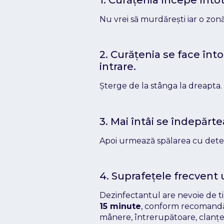
Nu vrei să murdărești iar o zonă
2. Curățenia se face în
intrare.
Șterge de la stânga la dreapta.
3. Mai întâi se îndepărt
Apoi urmează spălarea cu deterg
4. Suprafețele frecvent 
Dezinfectantul are nevoie de ti
15 minute
, conform recomandăr
mânere, întrerupătoare, clanțe,