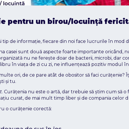
e pentru un birou/locuință fericit
tip de informație, fiecare din noi face lucrurile în mod di
giena casei sunt două aspecte foarte importante oricând, 
rganizată nu ne ferește doar de bacterii, microbi, dar contri
ibru în viața de zi cu zi, ne influențează pozitiv modul în
 multe ori, de ce pare atât de obositor să faci curățenie? Î
ti și tu.
t
. Curățenia nu este o artă, dar trebuie să știm cum să 
iu curat, de mai mult timp liber și de compania celor dra
ru o curățenie corectă:
tdeauna de sus în jos.