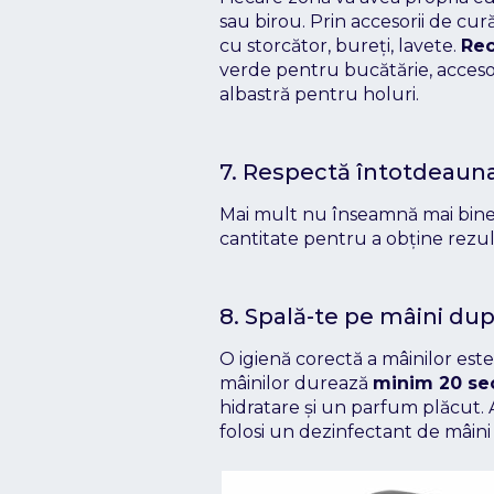
sau birou. Prin accesorii de cur
cu storcător, bureți, lavete.
Re
verde pentru bucătărie, acceso
albastră pentru holuri.
7. Respectă întotdeauna
Mai mult nu înseamnă mai bine. A
cantitate pentru a obține rezul
8. Spală-te pe mâini dup
O igienă corectă a mâinilor est
mâinilor durează
minim 20 s
hidratare și un parfum plăcut. 
folosi un dezinfectant de mâin