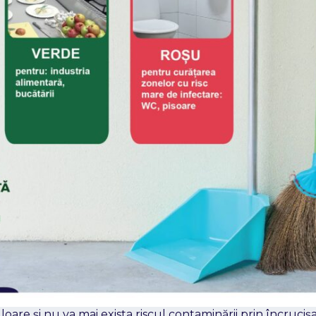
oare și nu va mai exista riscul contaminării prin încrucișa