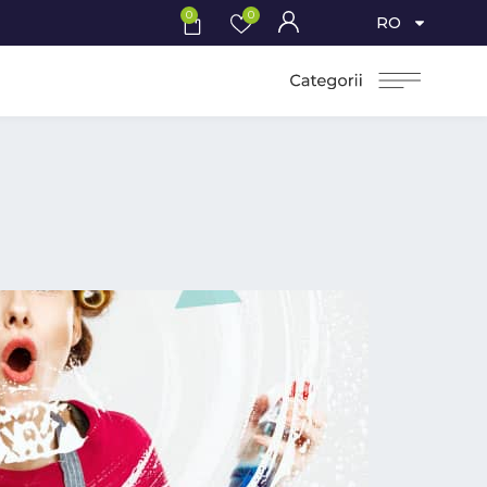
0
0
RO