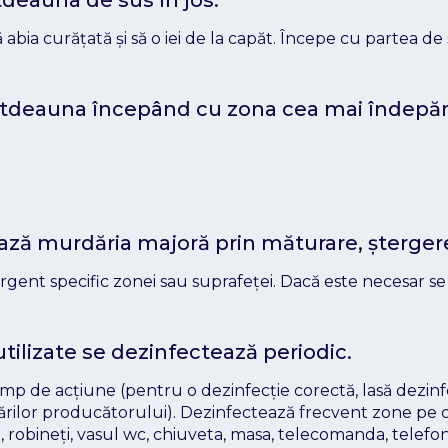
 abia curățată și să o iei de la capăt. Începe cu partea de
totdeauna începând cu zona cea mai îndepărt
ează murdăria majoră prin măturare, ștergere
ent specific zonei sau suprafeței. Dacă este necesar se 
utilizate se dezinfectează periodic.
mp de acțiune (pentru o dezinfecție corectă, lasă dezin
ilor producătorului). Dezinfectează frecvent zone pe car
 robineți, vasul wc, chiuveta, masa, telecomanda, telef