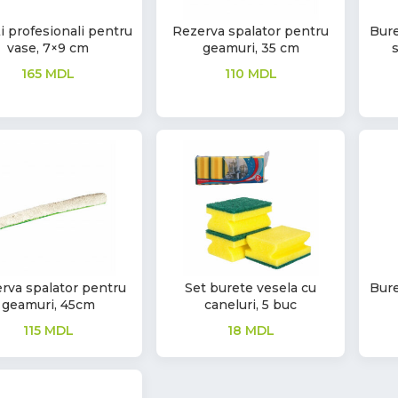
i profesionali pentru
Rezerva spalator pentru
Bure
vase, 7×9 cm
geamuri, 35 cm
s
165
MDL
110
MDL
rva spalator pentru
Set burete vesela cu
Bure
geamuri, 45cm
caneluri, 5 buc
115
MDL
18
MDL