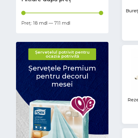
Bureț
18
—
711
Șervețelul potrivit pentru
ocazia potrivită
Șervețele Premium
pentru decorul
mesei
Reze