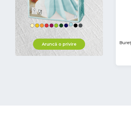
Bureț
Aruncă o privire