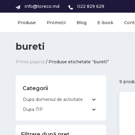
info@toreco.md
022 829 629
Produse
Promoții
Blog
E-book
Cont
bureti
Prima pagină
/ Produse etichetate “bureti”
9 prod
Categorii
După domeniul de activitate
Dupa TIP
Filtrare după preț