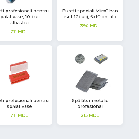
ti profesionali pentru
Bureti speciali MiraClean
palat vase, 10 buc,
(set 12buc), 6x10cm, alb
albastru
390
MDL
711
MDL
ți profesionali pentru
Spălător metalic
spălat vase
profesional
711
MDL
215
MDL