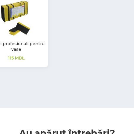
i profesionali pentru
vase
115
MDL
Au apărut întrebări?