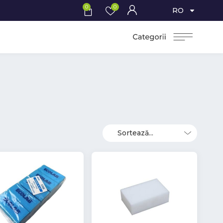
0
0
RO