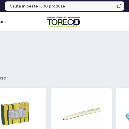
act
use