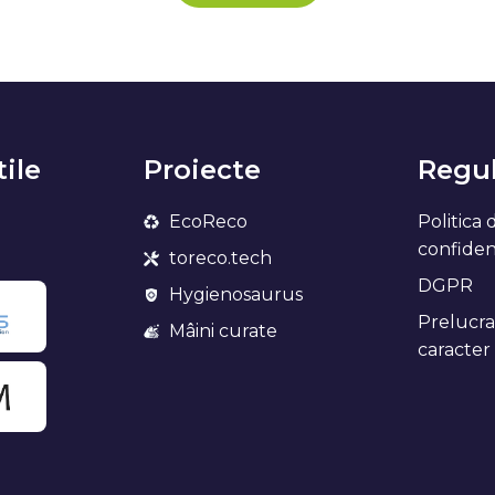
tile
Proiecte
Regul
EcoReco
Politica 
confidenț
toreco.tech
DGPR
Hygienosaurus
Prelucra
Mâini curate
caracter