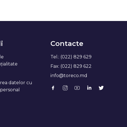
i
Contacte
de
Tel.: (022) 829 629
ialitate
Fax: (022) 829 622
info@toreco.md
rea datelor cu
 personal