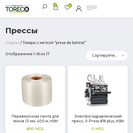
0
0
Прессы
Главная
/ Товары с меткой “presa de balotat”
Отображение 1–16 из 17
Перевязочная лента для
Электрогидравлический
тюков 13 мм, 400 м, HSM
пресс, V-Press 818 plus, HSM
850
MDL
0
MDL