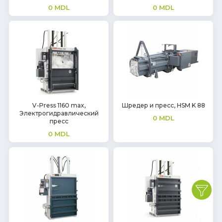
0
MDL
0
MDL
V-Press 1160 max,
Шредер и пресс, HSM K 88
Электрогидравлический
0
MDL
пресс
0
MDL