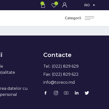
0
0
RO
i
Contacte
de
Tel.: (022) 829 629
ialitate
Fax: (022) 829 622
info@toreco.md
rea datelor cu
 personal