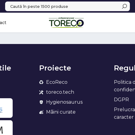
act
tile
Proiecte
Regul
EcoReco
Politica 
confidenț
toreco.tech
DGPR
Hygienosaurus
Prelucra
Mâini curate
caracter