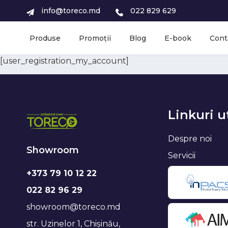
info@toreco.md
022 829 629
Produse
Promoții
Blog
E-book
Cont
[user_registration_my_account]
Linkuri u
Despre noi
Showroom
Servicii
+373 79 10 12 22
022 82 96 29
showroom@toreco.md
str. Uzinelor 1, Chișinău,