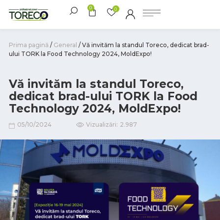
0
0
Prima pagină
/
General
/ Vă invităm la standul Toreco, dedicat brad-
ului TORK la Food Technology 2024, MoldExpo!
Vă invităm la standul Toreco,
dedicat brad-ului TORK la Food
Technology 2024, MoldExpo!
05/10/2024
Vizualizări:
2.987