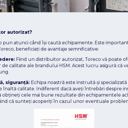
tor autorizat?
o pun atunci când își caută echipamente. Este important 
oreco, beneficiați de avantaje semnificative:
edere:
Fiind un distribuitor autorizat, Toreco vă poate o
 de calitate ale brandului HSM. Acest lucru asigură că v
lung.
ă, siguranță:
Echipa noastră este instruită și specializat
înaltă calitate. Indiferent dacă aveți întrebări despre inst
ă obțineți cele mai bune rezultate din echipamentele achi
știind că sunteți acoperiți în cazul unor eventuale probl