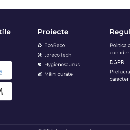
tile
Proiecte
Regul
EcoReco
Politica 
confidenț
toreco.tech
DGPR
Hygienosaurus
Prelucra
Mâini curate
caracter