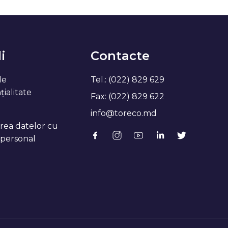
i
Contacte
de
Tel.: (022) 829 629
ialitate
Fax: (022) 829 622
info@toreco.md
rea datelor cu
 personal