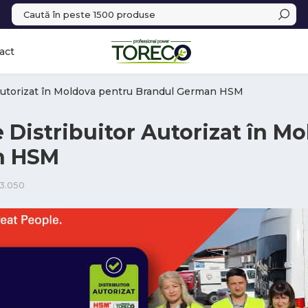
act
r Autorizat în Moldova pentru Brandul German HSM
e Distribuitor Autorizat în M
n HSM
3.050