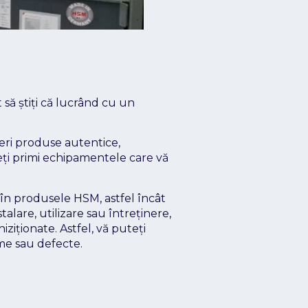
să știți că lucrând cu un
feri produse autentice,
eți primi echipamentele care vă
ă în produsele HSM, astfel încât
alare, utilizare sau întreținere,
ziționate. Astfel, vă puteți
eme sau defecte.