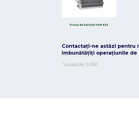
Presa de balotat HSM 825
Contactați-ne astăzi pentru 
îmbunătățiți operațiunile de
Vizualizări:
3.050