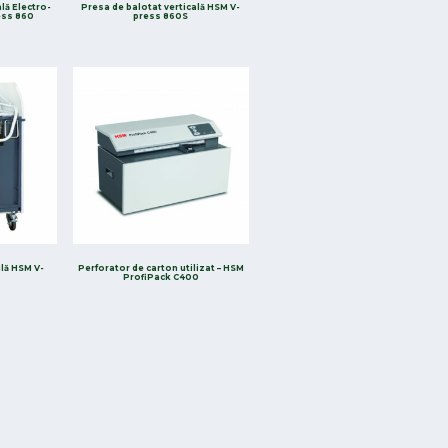
lă Electro-
Presa de balotat verticală HSM V-
ess 860
press 860S
lă HSM V-
Perforator de carton utilizat – HSM
ProfiPack C400