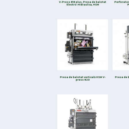
V-Press 818 plus, Presa de balotat
Perforator
Electro-Hidraulica, HSM
P
Presa de balotat verticală HSM V-
Presa de 
press 820