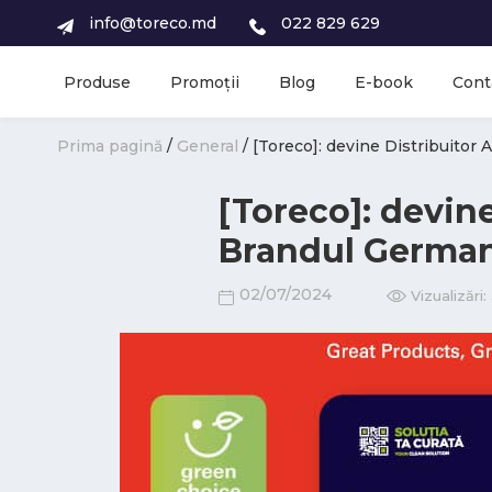
info@toreco.md
022 829 629
Produse
Promoții
Blog
E-book
Cont
Prima pagină
/
General
/ [Toreco]: devine Distribuito
[Toreco]: devin
Brandul Germa
02/07/2024
Vizualizări: