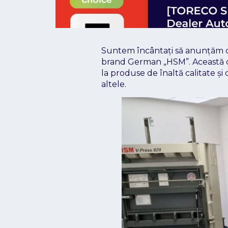
Suntem încântați să anunțăm că
brand German „HSM”. Această co
la produse de înaltă calitate ș
altele.