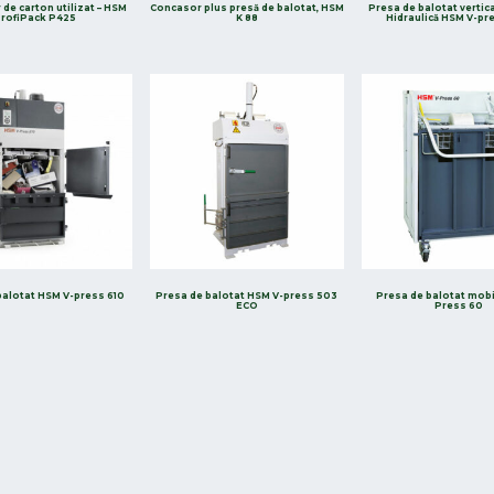
 de carton utilizat – HSM
Concasor plus presă de balotat, HSM
Presa de balotat vertica
rofiPack P425
K 88
Hidraulică HSM V-pr
balotat HSM V-press 610
Presa de balotat HSM V-press 503
Presa de balotat mobi
ECO
Press 60