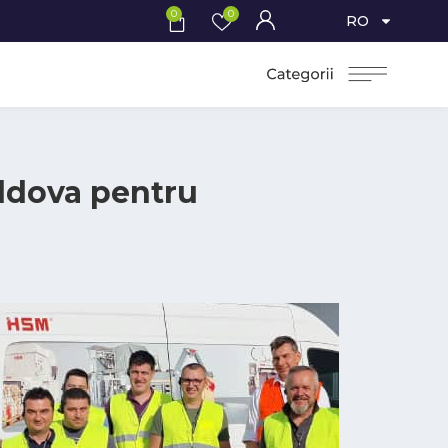
0
0
RO
oldova pentru