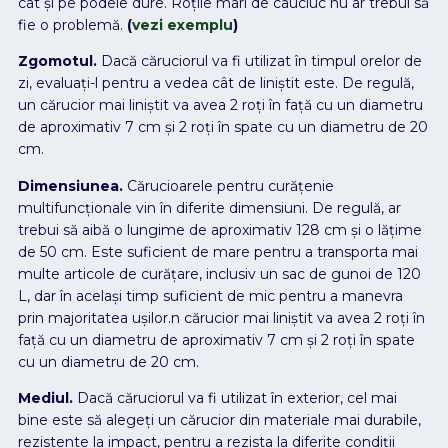
cât și pe podele dure. Roțile mari de cauciuc nu ar trebui să
fie o problemă.
(
vezi exemplu
)
Zgomotul.
Dacă căruciorul va fi utilizat în timpul orelor de
zi, evaluați-l pentru a vedea cât de liniștit este. De regulă,
un cărucior mai liniștit va avea 2 roți în față cu un diametru
de aproximativ 7 cm și 2 roți în spate cu un diametru de 20
cm.
Dimensiunea.
Cărucioarele pentru curățenie
multifuncționale vin în diferite dimensiuni. De regulă, ar
trebui să aibă o lungime de aproximativ 128 cm și o lățime
de 50 cm. Este suficient de mare pentru a transporta mai
multe articole de curățare, inclusiv un sac de gunoi de 120
L, dar în același timp suficient de mic pentru a manevra
prin majoritatea ușilor.n cărucior mai liniștit va avea 2 roți în
față cu un diametru de aproximativ 7 cm și 2 roți în spate
cu un diametru de 20 cm.
Mediul.
Dacă căruciorul va fi utilizat în exterior, cel mai
bine este să alegeți un cărucior din materiale mai durabile,
rezistente la impact, pentru a rezista la diferite condiții