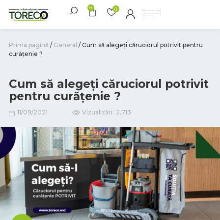
0
0
Prima pagină
/
General
/ Cum să alegeți căruciorul potrivit pentru
curățenie ?
Cum să alegeți căruciorul potrivit
pentru curățenie ?
11/09/2021
Vizualizări:
2.713