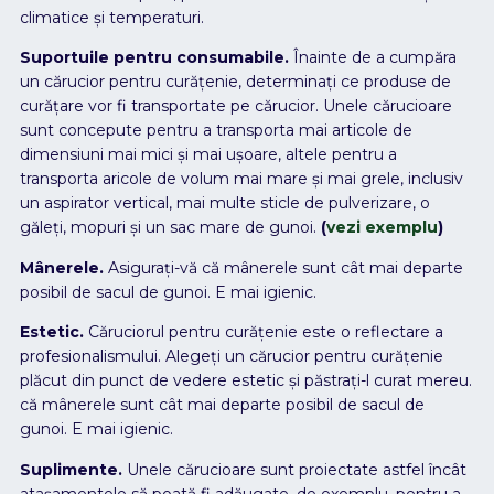
climatice și temperaturi.
Suportuile pentru consumabile.
Înainte de a cumpăra
un cărucior pentru curățenie, determinați ce produse de
curățare vor fi transportate pe cărucior. Unele cărucioare
sunt concepute pentru a transporta mai articole de
dimensiuni mai mici și mai ușoare, altele pentru a
transporta aricole de volum mai mare și mai grele, inclusiv
un aspirator vertical, mai multe sticle de pulverizare, o
găleți, mopuri și un sac mare de gunoi.
(
vezi exemplu
)
Mânerele.
Asigurați-vă că mânerele sunt cât mai departe
posibil de sacul de gunoi. E mai igienic.
Estetic.
Căruciorul pentru curățenie este o reflectare a
profesionalismului. Alegeți un cărucior pentru curățenie
plăcut din punct de vedere estetic și păstrați-l curat mereu.
că mânerele sunt cât mai departe posibil de sacul de
gunoi. E mai igienic.
Suplimente.
Unele cărucioare sunt proiectate astfel încât
atașamentele să poată fi adăugate, de exemplu, pentru a