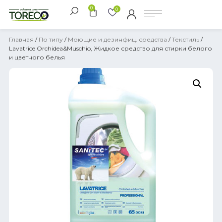
0
0
Главная
/
По типу
/
Моющие и дезинфиц. средства
/
Текстиль
/
Lavatrice Orchidea&Muschio, Жидкое средство для стирки белого
и цветного белья